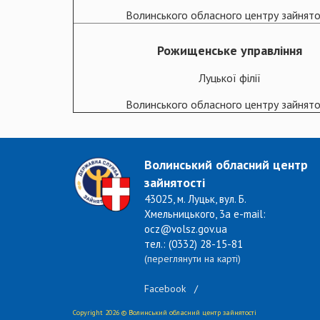
Волинського обласного центру зайнято
Рожищенське управління
Луцької філії
Волинського обласного центру зайнято
Волинський обласний центр
зайнятості
43025, м. Луцьк, вул. Б.
Хмельницького, 3а e-mail:
ocz@volsz.gov.ua
тел.: (0332) 28-15-81
(переглянути на карті)
Facebook
/
Copyright 2026 © Волинський обласний центр зайнятості