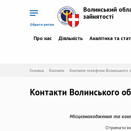
Перейти
до
Волинський обл
основного
матеріалу
зайнятості
Обрати регіон
Про нас
Діяльність
Аналітика та ста
Головна
Контакти
Контактні телефони Волинського о
Контакти Волинського обл
Місцезнаходження та конт
Отримати ін