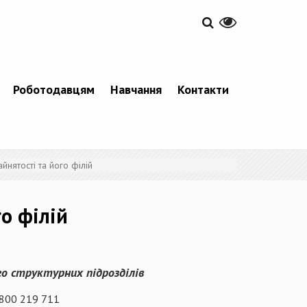
Роботодавцям
Навчання
Контакти
йнятості та його філій
о філій
о структурних підрозділів
 800 219 711