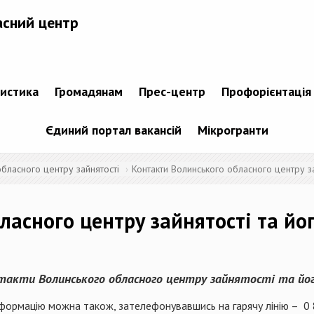
асний центр
тистика
Громадянам
Прес-центр
Профорієнтація
Єдиний портал вакансій
Мікрогранти
бласного центру зайнятості
Контакти Волинського обласного центру за
асного центру зайнятості та йог
акти Волинського обласного центру зайнятості та йог
формацію можна також, зателефонувавшись на гарячу лінію – 0