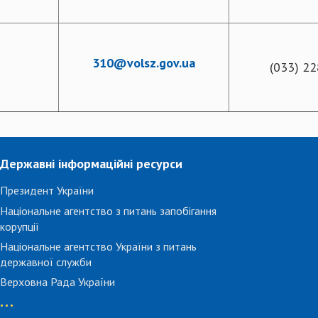
310@volsz.gov.ua
(033) 22
Державні інформаційні ресурси
Президент України
Національне агентство з питань запобігання
корупції
Національне агентство України з питань
державної служби
Верховна Рада України
...