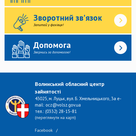
Зворотний зв'язок
Запитай у фахівця!
Допомога
Звернись за допомогою!
Волинський обласний центр
зайнятості
43025, м. Луцьк, вул. Б. Хмельницького, 3а e-
mail: ocz@volsz.gov.ua
тел.: (0332) 28-15-81
(переглянути на карті)
Facebook
/