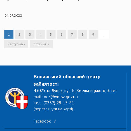
04.07.2022
1
2
3
4
5
6
7
8
9
…
наступна ›
остання »
Волинський обласний центр
зайнятості
43025, м. Луцьк, вул. Б. Хмельницького, 3а e-
mail: ocz@volsz.gov.ua
тел.: (0332) 28-15-81
(переглянути на карті)
Facebook
/