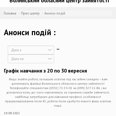
Волинський обласний центр зайнятості
Головна
Прес-центр
Анонси подій
Анонси подій
Дата
Дата
Графік навчання з 20 по 30 вересня
Якщо знайти роботу за вашою освітою під час війни складно – вам
допоможуть фахівці Волинського обласного центру зайнятості!
Телефонуйте спеціалістам (0332) 72-53-01 чи (099) 327-11-86, і ви
дізнаєтеся коли, де і кого навчатимуть за сприяння служби зайнятості,
найбільш затребувані для навчання професії, особливості
працевлаштування після 45, робота після здобуття нового фаху освітою
тощо.
19.09.2022