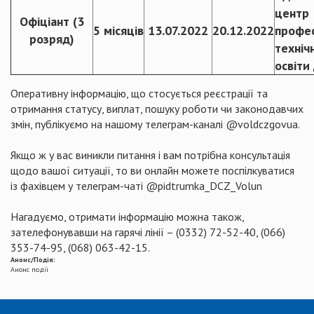
центр
Офіціант (3
5 місяців
13.07.2022
20.12.2022
профес
розряд)
техніч
освіти
Оперативну інформацію, що стосується реєстрації та
отримання статусу, виплат, пошуку роботи чи законодавчих
змін, публікуємо на нашому телеграм-каналі @voldczgovua.
Якщо ж у вас виникли питання і вам потрібна консультація
щодо вашої ситуації, то ви онлайн можете поспілкуватися
із фахівцем у телеграм-чаті @pidtrumka_DCZ_Volun
Нагадуємо, отримати інформацію можна також,
зателефонувавши на гарячі лінії – (0332) 72-52-40, (066)
353-74-95, (068) 063-42-15.
Анонс/Подія:
Анонс події