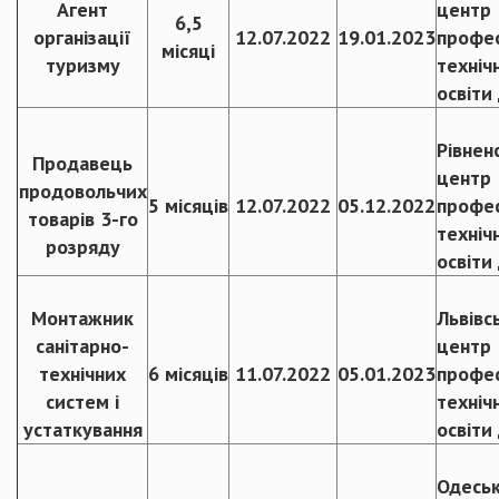
Агент
центр
6,5
організації
12.07.2022
19.01.2023
профес
місяці
туризму
техніч
освіти
Рівнен
Продавець
центр
продовольчих
5 місяців
12.07.2022
05.12.2022
профес
товарів 3-го
техніч
розряду
освіти
Монтажник
Львівс
санітарно-
центр
технічних
6 місяців
11.07.2022
05.01.2023
профес
систем і
техніч
устаткування
освіти
Одесь