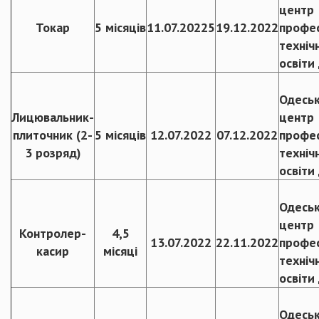
центр
Токар
5 місяців
11.07.20225
19.12.2022
профес
техніч
освіти
Одесь
Лицювальник-
центр
плиточник (2-
5 місяців
12.07.2022
07.12.2022
профес
3 розряд)
техніч
освіти
Одесь
центр
Контролер-
4,5
13.07.2022
22.11.2022
профес
касир
місяці
техніч
освіти
Одесь