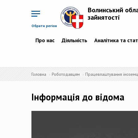
Перейти
до
Волинський обл
основного
матеріалу
зайнятості
Обрати регіон
Про нас
Діяльність
Аналітика та ста
Головна
Роботодавцям
Працевлаштування іноземців
Інформація до відома