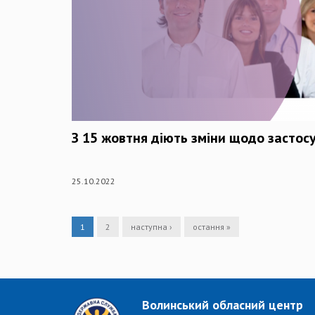
З 15 жовтня діють зміни щодо застос
25.10.2022
1
2
наступна ›
остання »
Волинський обласний центр