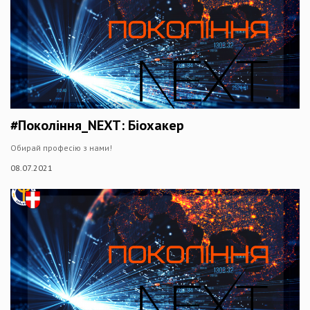
#Покоління_NEXT: Біохакер
Обирай професію з нами!
08.07.2021