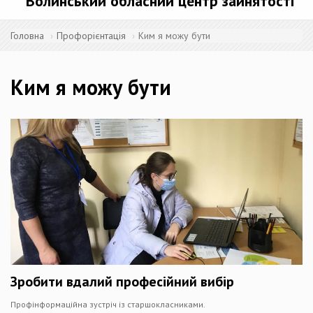
Волинський обласний центр зайнятості
Головна
Профорієнтація
Ким я можу бути
Ким я можу бути
Зробити вдалий професійний вибір
Профінформаційна зустріч із старшокласниками.