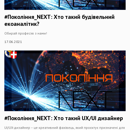
#Покоління_NEXT: Хто такий будівельний
екоаналітик?
Обирай професію з нами!
17.06.2021
#Покоління_NEXT: Хто такий UX/UI дизайнер
UI/UX-дизайнер – це креативний фахівець, який проєктує призначені для