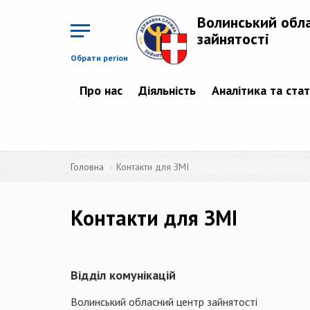
Перейти
до
Волинський обл
основного
матеріалу
зайнятості
Обрати регіон
Про нас
Діяльність
Аналітика та ста
Головна
Контакти для ЗМІ
Контакти для ЗМІ
Відділ комунікацій
Волинський обласний центр зайнятості