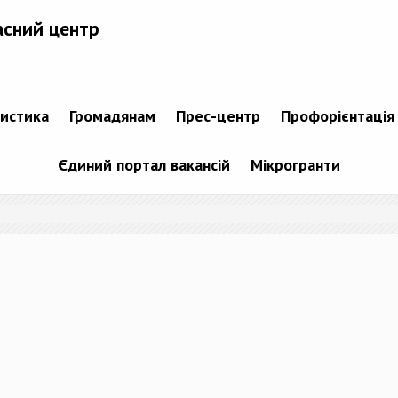
асний центр
тистика
Громадянам
Прес-центр
Профорієнтація
Єдиний портал вакансій
Мікрогранти