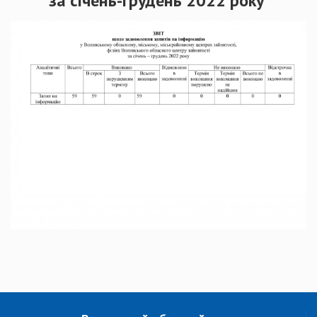
за січень-грудень 2022 року