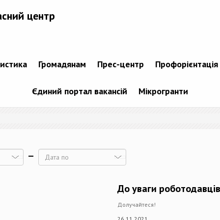
асний центр
тистика
Громадянам
Прес-центр
Профорієнтація
Єдиний портал вакансій
Мікрогранти
Дата
До уваги роботодавців
Долучайтеся!
26.11.2021