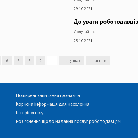
29.10.2021
До уваги роботодавців
Долучайтеся!
23.10.2021
6
7
8
9
…
наступна ›
остання »
Поширені запитання громадян
Корисна інформація для населення
Історії успіху
Роз'яснення щодо надання послуг роботодавцям