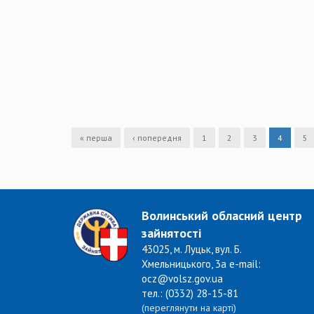
« перша
‹ попередня
1
2
3
4
5
Волинський обласний центр
зайнятості
43025, м. Луцьк, вул. Б.
Хмельницького, 3а e-mail:
ocz@volsz.gov.ua
тел.: (0332) 28-15-81
(переглянути на карті)