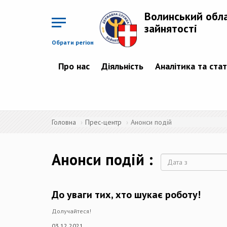
Перейти
до
Волинський обл
основного
матеріалу
зайнятості
Обрати регіон
Про нас
Діяльність
Аналітика та ста
Головна
Прес-центр
Анонси подій
Анонси подій
Дата
До уваги тих, хто шукає роботу!
Долучайтеся!
03.12.2021