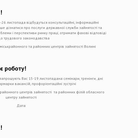
!
2-26 листопада відбудуться консультаційні, інформаційні
ше дізнатися про послуги державної служби зайнятості та
облеми і перспективи ринку праці, отримати фахові відповіді
о трудового законодавства
міськрайонного та районних центрів зайнятості Волині
є роботу!
і запрошують Вас 15-19 листопадана семінари, тренінги, дні
ярмарки вакансій, профорієнтаційні зустрічі
крайонного центрів зайнятості та районних філій обласного
центру зайнятості
Дата
!