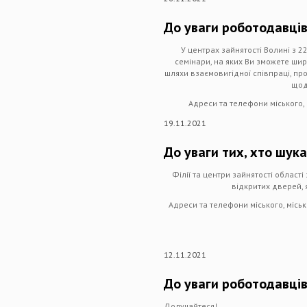
До уваги роботодавців
У центрах зайнятості Волині з 2
семінари, на яких Ви зможете шир
шляхи взаємовигідної співпраці, пр
щод
Адреси та телефони міського, 
19.11.2021
До уваги тих, хто шука
Філії та центри зайнятості област
відкритих дверей, 
Адреси та телефони міського, місь
12.11.2021
До уваги роботодавців
Долучайтеся!