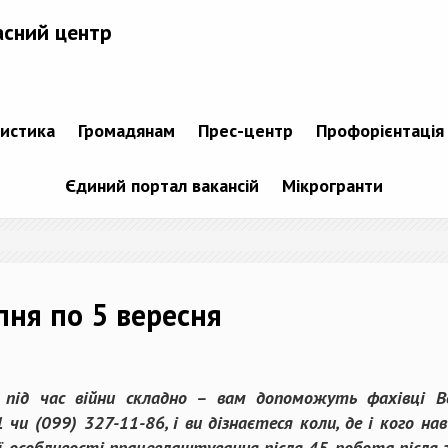
асний центр
тистика
Громадянам
Прес-центр
Профорієнтація
Єдиний портал вакансій
Мікрогранти
пня по 5 вересня
ід час війни складно – вам допоможуть фахівці Во
 чи (099) 327-11-86, і ви дізнаєтеся коли, де і кого н
ї, особливості працевлаштування після 45, робота післ