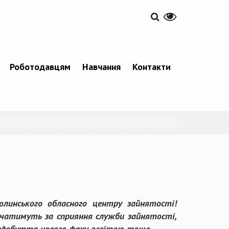
Роботодавцям
Навчання
Контакти
линського обласного центру зайнятості!
авчатимуть за сприяння служби зайнятості,
я здобуття нового фаху освітою тощо.