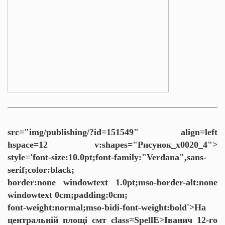
src="img/publishing/?id=151549" align=left
hspace=12 v:shapes="Рисунок_x0020_4">
style='font-size:10.0pt;font-family:"Verdana",sans-
serif;color:black;
border:none windowtext 1.0pt;mso-border-alt:none
windowtext 0cm;padding:0cm;
font-weight:normal;mso-bidi-font-weight:bold'>На
центральній площі смт
class=SpellE>Іванич 12-го