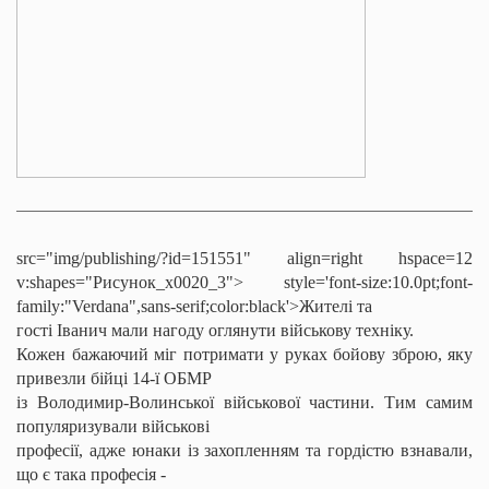
src="img/publishing/?id=151551" align=right hspace=12
v:shapes="Рисунок_x0020_3">
style='font-size:10.0pt;font-
family:"Verdana",sans-serif;color:black'>Жителі та
гості
Іванич
мали нагоду оглянути військову техніку.
Кожен бажаючий міг потримати у руках бойову зброю, яку
привезли бійці 14-ї ОБМР
із Володимир-Волинської військової частини. Тим самим
популяризували військові
професії, адже юнаки із захопленням та гордістю взнавали,
що є така професія -