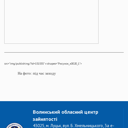
src="img/publishing/?id=151555" v:shapes="Рисунок_x0020_1">
На фото: під час заходу
Волинський обласний центр
зайнятості
43025, м. Луцьк, вул. Б. Хмельницького, 3а e-