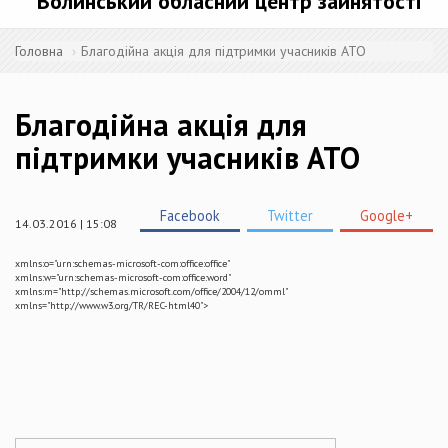
Волинський обласний центр зайнятості
Головна
Благодійна акція для підтримки учасників АТО
Благодійна акція для
підтримки учасників АТО
Facebook
Twitter
Google+
14.03.2016 | 15:08
xmlns:o="urn:schemas-microsoft-com:office:office"
xmlns:w="urn:schemas-microsoft-com:office:word"
xmlns:m="http://schemas.microsoft.com/office/2004/12/omml"
xmlns="http://www.w3.org/TR/REC-html40">