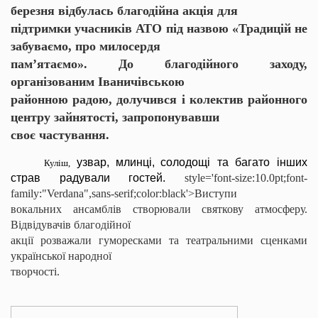
березня відбулась благодійна акція для
підтримки учасників АТО під назвою «Традицій не
забуваємо, про милосердя
пам’ятаємо». До благодійного заходу,
організованим
Іваничівською
районною радою, долучився і колектив районного
центру зайнятості, запропонувавши
своє частування.
узвар,
млинці,
солодощі та багато інших
Куліш,
страв радували гостей.
style='font-size:10.0pt;font-
family:"Verdana",sans-serif;color:black'>Виступи
вокальних ансамблів створювали святкову атмосферу.
Відвідувачів благодійної
акції розважали гуморесками та театральними сценками
української народної
творчості.