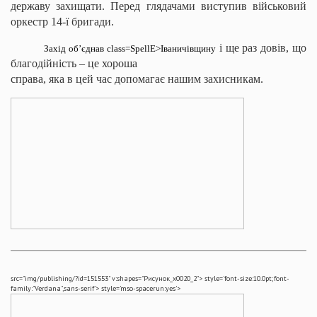
державу захищати. Перед глядачами виступив військовий
оркестр 14-ї бригади.
і ще раз довів, що
Захід об’єднав
class=SpellE>Іваничівщину
благодійність – це хороша
справа, яка в цей час допомагає нашим захисникам.
src="img/publishing/?id=151553" v:shapes="Рисунок_x0020_2">
style='font-size:10.0pt;font-
family:"Verdana",sans-serif'>
style='mso-spacerun:yes'>