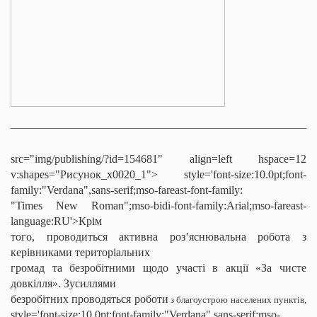
src="img/publishing/?id=154681" align=left hspace=12
v:shapes="Рисунок_x0020_1">
style='font-size:10.0pt;font-
family:"Verdana",sans-serif;mso-fareast-font-family:
"Times New Roman";mso-bidi-font-family:Arial;mso-fareast-
language:RU'>Крім
того, проводиться активна роз’яснювальна робота з
керівниками територіальних
громад та безробітними щодо участі в акції «За чисте
довкілля». Зусиллями
безробітних проводяться роботи
з благоустрою населених пунктів
,
style='font-size:10.0pt;font-family:"Verdana",sans-serif;mso-