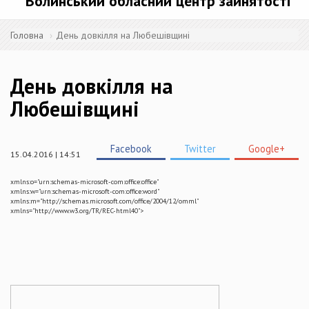
Волинський обласний центр зайнятості
Головна
День довкілля на Любешівщині
День довкілля на
Любешівщині
Facebook
Twitter
Google+
15.04.2016 | 14:51
xmlns:o="urn:schemas-microsoft-com:office:office"
xmlns:w="urn:schemas-microsoft-com:office:word"
xmlns:m="http://schemas.microsoft.com/office/2004/12/omml"
xmlns="http://www.w3.org/TR/REC-html40">