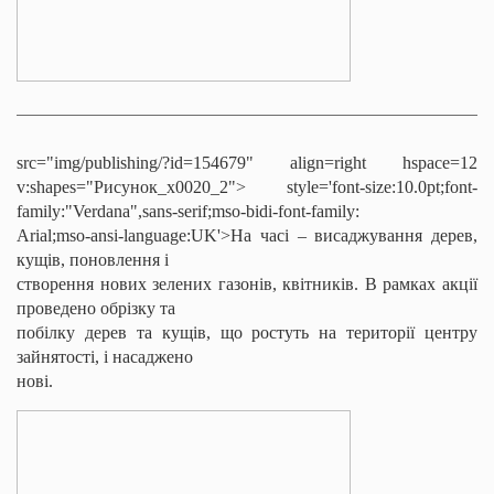
src="img/publishing/?id=154679" align=right hspace=12
v:shapes="Рисунок_x0020_2">
style='font-size:10.0pt;font-
family:"Verdana",sans-serif;mso-bidi-font-family:
Arial;mso-ansi-language:UK'>На часі – висаджування дерев,
кущів, поновлення і
створення нових зелених газонів, квітників. В рамках акції
проведено обрізку та
побілку дерев та кущів, що ростуть на території центру
зайнятості, і насаджено
нові.