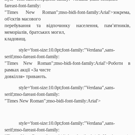
fareast-font-family:
"Times New Roman";mso-bidi-font-family:Arial'>зокрема,
об'єктів масового
перебування та відпочинку населення, пам’ятників,
меморіалів, братських могил,
кладовищ.
style='font-size:10.0pt;font-family:"Verdana",sans-
serif;mso-fareast-font-family:
"Times New Roman";mso-bidi-font-family:Arial'>Роботи в
рамках акції «За чисте
довкілля» тривають.
style='font-size:10.0pt;font-family:"Verdana",sans-
serif;mso-fareast-font-family:
"Times New Roman";mso-bidi-font-family:Arial'>
style='font-size:10.0pt;font-family:"Verdana",sans-
serif;mso-fareast-font-family: