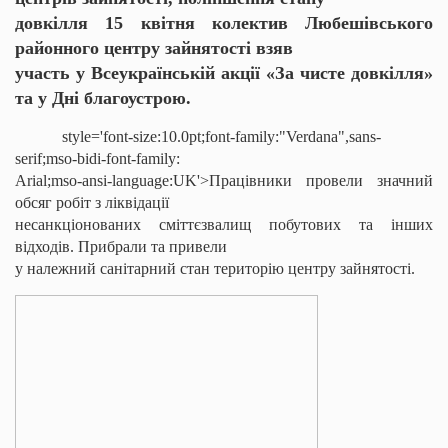
довкілля 15 квітня колектив Любешівського
районного центру зайнятості взяв
участь у Всеукраїнській акції «За чисте довкілля»
та у Дні благоустрою.
style='font-size:10.0pt;font-family:"Verdana",sans-
serif;mso-bidi-font-family:
Arial;mso-ansi-language:UK'>Працівники провели значний
обсяг робіт з ліквідації
несанкціонованих сміттєзвалищ побутових та інших
відходів. Прибрали та привели
у належний санітарний стан територію центру зайнятості.