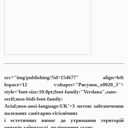
src="img/publishing/?id=154677" align=left
hspace=12 v:shapes="Рисунок_x0020_3">
style='font-size:10.0pt;font-family:"Verdana",sans-
serif;mso-bidi-font-family:
Arial;mso-ansi-language:UK'>З метою забезпечення
належних санітарно-гігієнічних
і естетичних вимог до утримання територій
центрів зайнятості, поліпшення стану