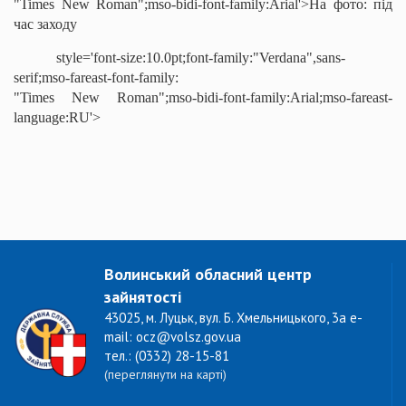
"Times New Roman";mso-bidi-font-family:Arial'>На фото: під
час заходу
style='font-size:10.0pt;font-family:"Verdana",sans-
serif;mso-fareast-font-family:
"Times New Roman";mso-bidi-font-family:Arial;mso-fareast-
language:RU'>
Волинський обласний центр
зайнятості
43025, м. Луцьк, вул. Б. Хмельницького, 3а e-
mail: ocz@volsz.gov.ua
тел.: (0332) 28-15-81
(переглянути на карті)