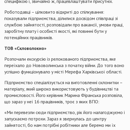
специфікою і, звичайно ж, працевлаштувати присутніх.
Роботодавці – цілковито відкриті до спілкування:
показували підприємства, ділилися досвідом співпраці зі
службою зайнятості, розповідали про вакансії, умови праці,
заробітну плату і особисті якості, які повинні бути у
потенційних працівників.
ТОВ «Скловолокно»
Розпочали екскурсію із релокованого підприємства, яке
переїхало до Нововолинська з початку війни. До того воно
успішно функціонувало у місті Мерефа Харківської області.
Підприємство спеціалізується на виготовленні склонитки –
матеріалу, який широко використовують у будівництві та
промисловості. Його керівник Марина Фіранська розповіла,
що зараз у неї 16 працівників, троє з яких ВПО:
«Ми перевезли сюди підприємство, рік його налагоджуємо і
запускаємо потрохи. Зараз я звернулась до центру
зайнятості, бо нам потрібні робітники але беремо ми їх