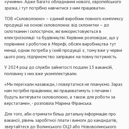
«учнями». Адже багато обладнання нового, європейського
зразка, і тут потрібно навчитися з ним працювати».
ТОВ «Скловолокно» – єдиний виробник повного комплексу
продукції на основі скловолокна: від склонитки – до
склотканин і склострічок, які використовуються в
електроізоляції та будівництві. Керівник розповідає, що у
порівнянні з роботою в Мерефі, обсяги виробництва тут
менші, однак потреба у їхній продукції є, тому вже у червні
цього року, підприємство запрацює на повну потужність.
У 2024 році до служби зайнятості подали 13 вакансій,
половину з них вже укомплектували.
«Ми переїхали назавжди, і повертатися не плануємо. Зараз
нам потрібні працівники, які працюватимуть з печами і
будуть витягувати скловолокно, а також для роботи за
верстатами», - розповіла Марина Фіранська.
Для того, аби отримати більш детальну інформацію про
вакансії, рівень заробітної плати і вимоги до кандидатів,
звертайтеся до Волинського ОЦЗ або Нововолинського