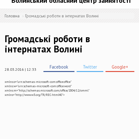
Волинський обласний центр зайнятості
Головна
Громадські роботи в інтернатах Волині
Громадські роботи в
інтернатах Волині
Facebook
Twitter
Google+
28.03.2016 | 12:33
xmlns:o="urn:schemas-microsoft-com:office:office"
xmlns:w="urn:schemas-microsoft-com:office:word"
xmlns:m="http://schemas.microsoft.com/office/2004/12/omml"
xmlns="http://www.w3.org/TR/REC-html40">