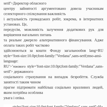
serif'>Директор обласного
центру зайнятості аргументовано довела учасникам
селекторного спілкування важливість
і актуальність громадських робіт, зокрема, в інтернатних
установах. Це,
передусім, можливість залучення додаткових рук для
вирішення нагальних питань
та реальне джерело альтернативного фінансування. Адже
оплата таких робіт частково
здійснюються за кошти Фонду
загальнообов
lang=RU
style='font-size:10.0pt;font-family:"Verdana",sans-serif;mso-ansi-
language:
RU'>’
style='font-size:10.0pt;font-family:"Verdana",sans-
язкового
serif'> державного
соціального страхування на випадок безробіття. Служба
занятості таким чином
прагне підтримати найбільш соціально вразливих людей,
яким потрібна особлива
увага і опіка.
style='font-size:10.0pt;font-family:"Verdana",sans-serif'>На