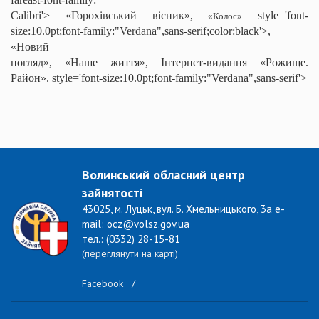
Calibri'> «Горохівський вісник»,
style='font-
«
Колос»
size:10.0pt;font-family:"Verdana",sans-serif;color:black'>,
«Новий
погляд», «Наше життя», Інтернет-видання «Рожище.
Район».
style='font-size:10.0pt;font-family:"Verdana",sans-serif'>
Волинський обласний центр
зайнятості
43025, м. Луцьк, вул. Б. Хмельницького, 3а e-
mail: ocz@volsz.gov.ua
тел.: (0332) 28-15-81
(переглянути на карті)
Facebook
/