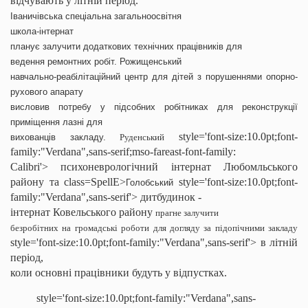
відчувають у літній період.
Іваничівська спеціальна загальноосвітня
школа-інтернат
планує
залучити додаткових технічних працівників для
ведення ремонтних робіт.
Рожищенський
навчально-реабілітаційний центр для дітей з порушеннями опорно-
рухового апарату
висловив потребу у підсобних робітниках для реконструкції
приміщення лазні для
style='font-size:10.0pt;font-
вихованців закладу.
Руденський
family:"Verdana",sans-serif;mso-fareast-font-family:
Calibri'> психоневрологічний інтернат Любомльського
району та
class=SpellE>
style='font-size:10.0pt;font-
Голобський
family:"Verdana",sans-serif'> дитбудинок -
інтернат Ковельського району
прагне залучити
безробітних на громадські роботи для догляду за підопічними закладу
style='font-size:10.0pt;font-family:"Verdana",sans-serif'> в літній
період,
коли основні працівники будуть у відпустках.
style='font-size:10.0pt;font-family:"Verdana",sans-