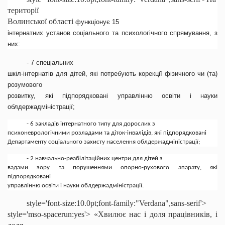
території
Волинської області
функціонує 15
інтернатних установ соціального та психологічного спрямування, з
них:
- 7 спеціальних
шкіл-інтернатів для дітей, які потребують корекції фізичного чи (та)
розумового
розвитку, які підпорядковані управлінню освіти і науки
облдержадміністрації;
- 6 закладів інтернатного типу для дорослих з
психоневрологічними розладами та діток-інвалідів, які підпорядковані
Департаменту соціального захисту населення облдержадміністрації;
- 2 навчально-реабілітаційних центри для дітей з
вадами зору та порушеннями опорно-рухового апарату, які
підпорядковані
управлінню освіти і науки облдержадміністрації.
style='font-size:10.0pt;font-family:"Verdana",sans-serif'>
style='mso-spacerun:yes'> «Хвилює нас і доля працівників, і