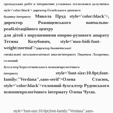
громадських робіт в інтернатних установах зголосилися долучитись
style='color:black'> директор
Голобського
дитячого
Микола
Пруд
style='color:black'>,
будинку-інтернату
директор Рожищенського навчально-
реабілітаційного центру
для дітей з порушеннями опорно-рухового апарату
Тетяна
Козубович
,
style='mso-bidi-font-
weight:normal'>
директор Іваничівської
спеціальної загальноосвітньої школи-інтернату Людмила Лазаренко,
головний
бухгалтер
Берестечківського
психоневрологічного
style='font-size:10.0pt;font-
інтернату
family:"Verdana",sans-serif'>Олена Стасюк,
style='color:black'>головний бухгалтер
Руденського
психоневрологічного інтернату Олена Чуєш.
style='font-size:10.0pt;font-family:"Verdana",sans-