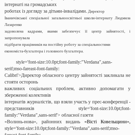
інтернаті на громадських
роботах із догляду за дітьми-інвалідами.
Директор
Іваничівської спеціальної загальноосвітньої школи-інтернату Людмила
Лазаренко
задоволена кадрами, якими забезпечує її центр зайнятості, і
запропонувала
підібрати працівників на постійну роботу за спеціальностями
економіста-бухгалтера і головного бухгалтера.
style='font-size:10.0pt;font-family:"Verdana",sans-
serif;mso-fareast-font-family:
Calibri'>Директор обласного центру зайнятості закликала не
стояти осторонь
важливих соціальних проблем, активно допомагати у
збереженні колективів
інтернатів журналістів, що взяли участь у прес-конференції -
представників
style='font-size:10.0pt;font-
family:"Verdana",sans-serif'> обласної газети
«Волинь-нова», районних видань
«Вісті Ковельщини»,
style='font-size:10.0pt;font-family:"Verdana",sans-serif;mso-
fareast-font-family: