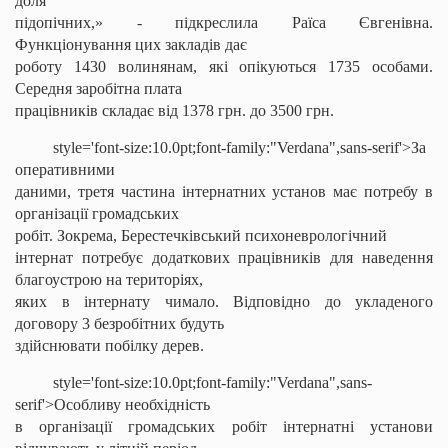
доля
підопічних,» - підкреслила Раїса Євгенівна.
Функціонування цих закладів дає
роботу 1430 волинянам, які опікуються 1735 особами.
Середня заробітна плата
працівників складає від 1378 грн. до 3500 грн.
style='font-size:10.0pt;font-family:"Verdana",sans-serif'>За
оперативними
даними, третя частина інтернатних установ має потребу в
організації громадських
робіт. Зокрема,
Берестечківський
психоневрологічний
інтернат потребує додаткових працівників для наведення
благоустрою на територіях,
яких в інтернату чимало. Відповідно до укладеного
договору 3 безробітних будуть
здійснювати побілку дерев.
style='font-size:10.0pt;font-family:"Verdana",sans-
serif'>Особливу необхідність
в організації громадських робіт інтернатні установи