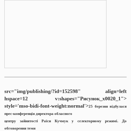
src="img/publishing/?id=152598" align=left
hspace=12 v:shapes="Рисунок_x0020_1">
style='mso-bidi-font-weight:normal'>
25 березня відбулася
прес-конференція директора обласного
центру зайнятості Раїси Кучмук у селекторному режимі. До
обговорення теми