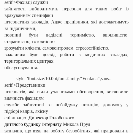
serif'>Фахівці служби
зайнятості вибиратимуть персонал для таких робіт із
врахуванням специфіки
інтернатних закладів. Адже працівники, які доглядатимуть
за підопічними,
повинні бути наділені терпимістю, ввічливістю,
старанністю, готовністю
зрозуміти клієнта, самоконтролем,
стресостійкістю
,
важливим буде досвід роботи в медичних закладах,
територіальних центрах
обслуговування.
style='font-size:10.0pt;font-family:"Verdana",sans-
serif'>Представники
інтернатів, які стали учасниками обговорення, висловили
вдячність фахівцям
служби зайнятості за небайдужу позицію, допомогу у
підборі кадрів, якісну
співпрацю.
Директор
Голобського
дитячого будинку-інтернату
Микола
Пруд
зазначив, що взяв на роботу безробітних, які працювали в