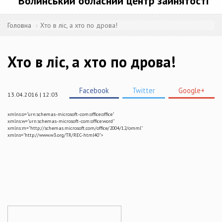
Волинський обласний центр зайнятості
Головна
Хто в ліс, а хто по дрова!
Хто в ліс, а хто по дрова!
Facebook
Twitter
Google+
13.04.2016 | 12:03
xmlns:o="urn:schemas-microsoft-com:office:office"
xmlns:w="urn:schemas-microsoft-com:office:word"
xmlns:m="http://schemas.microsoft.com/office/2004/12/omml"
xmlns="http://www.w3.org/TR/REC-html40">