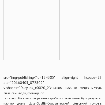
src="img/publishing/?id=154305" align=right hspace=12
alt="20160405_072802"
v:shapes="Рисунок_x0020_2">
Змінити щось на місцях можуть
лише самі люди, громада сіл
та селищ. Наскільки це реально зробити і який може бути результат
сільський голова
наочно довів
class=SpellE>Соловичівський