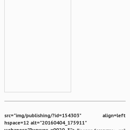
src="img/publishing/?id=154303" align=left
hspace=12 alt="20160404_175911"
v:shapes="Рисунок_x0020_3">