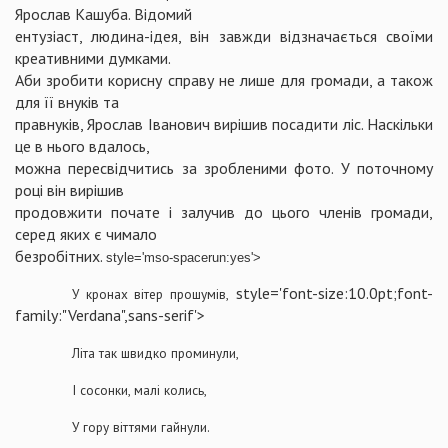
Ярослав Кашуба. Відомий
ентузіаст, людина-ідея, він завжди відзначається своїми
креативними думками.
Аби зробити корисну справу не лише для громади, а також
для її внуків та
правнуків, Ярослав Іванович вирішив посадити ліс. Наскільки
це в нього вдалось,
можна пересвідчитись за зробленими фото. У поточному
році він вирішив
продовжити почате і залучив до цього членів громади,
серед яких є чимало
безробітних.
style='mso-spacerun:yes'>
style='font-size:10.0pt;font-
У кронах вітер прошумів,
family:"Verdana",sans-serif'>
Літа так швидко проминули,
І сосонки, малі колись,
У гору віттями гайнули.