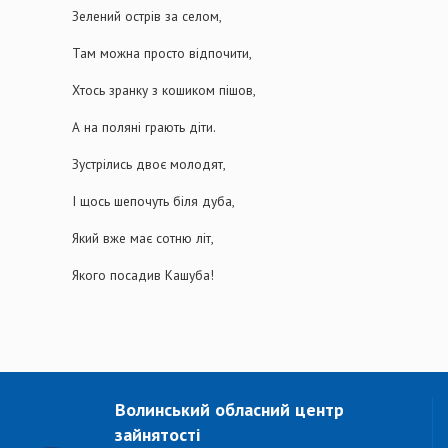
Зелений острів за селом,
Там можна просто відпочити,
Хтось зранку з кошиком пішов,
А на поляні грають діти.
Зустрілись двоє молодят,
І щось шепочуть біля
дуба
,
Який вже має сотню літ,
Якого посадив Кашуба!
Волинський обласний центр
зайнятості