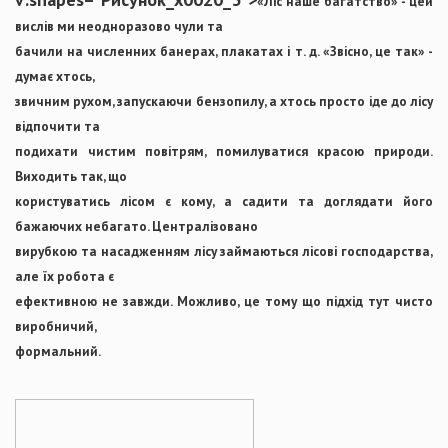
«Ліс наше багатство» - цей
вислів ми неодноразово чули та
бачили на численних банерах, плакатах і т. д. «Звісно, це так» -
думає хтось,
звичним рухом, запускаючи бензопилу, а хтось просто іде до лісу
відпочити та
подихати чистим повітрям, помилуватися красою природи.
Виходить так, що
користуватись лісом є кому, а садити та доглядати його
бажаючих небагато. Централізовано
вирубкою та насадженням лісу займаються лісові господарства,
але їх робота є
ефективною не завжди. Можливо, це тому що підхід тут чисто
виробничий,
формальний.