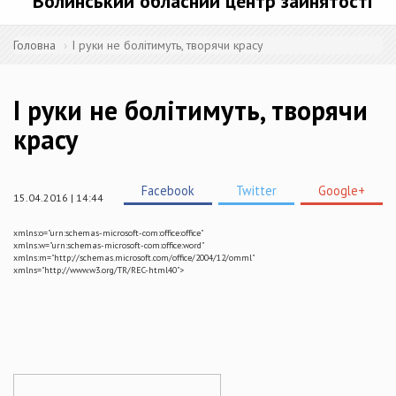
Волинський обласний центр зайнятості
Головна
І руки не болітимуть, творячи красу
І руки не болітимуть, творячи
красу
Facebook
Twitter
Google+
15.04.2016 | 14:44
xmlns:o="urn:schemas-microsoft-com:office:office"
xmlns:w="urn:schemas-microsoft-com:office:word"
xmlns:m="http://schemas.microsoft.com/office/2004/12/omml"
xmlns="http://www.w3.org/TR/REC-html40">