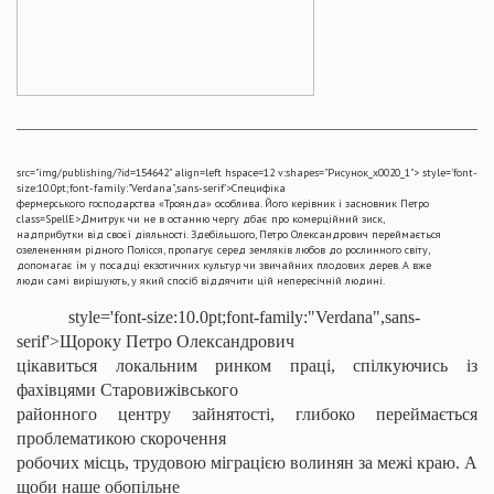
src="img/publishing/?id=154642" align=left hspace=12 v:shapes="Рисунок_x0020_1">
style='font-
size:10.0pt;font-family:"Verdana",sans-serif'>Специфіка
фермерського господарства «Троянда» особлива. Його керівник і засновник Петро
class=SpellE>Дмитрук чи не в останню чергу дбає про комерційний зиск,
надприбутки від своєї діяльності. Здебільшого, Петро Олександрович переймається
озелененням рідного Полісся, пропагує серед земляків любов до рослинного світу,
допомагає їм у посадці екзотичних культур чи звичайних плодових дерев. А вже
люди самі вирішують, у який спосіб віддячити цій непересічній людині.
style='font-size:10.0pt;font-family:"Verdana",sans-
serif'>Щороку Петро Олександрович
цікавиться локальним ринком праці, спілкуючись із
фахівцями Старовижівського
районного центру зайнятості, глибоко переймається
проблематикою скорочення
робочих місць, трудовою міграцією волинян за межі краю. А
щоби наше обопільне