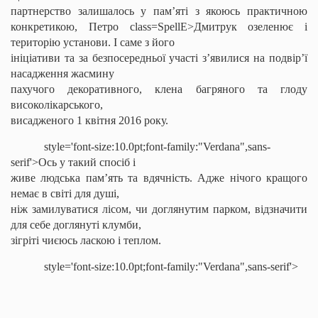
партнерство залишалось у пам’яті з якоюсь практичною
конкретикою, Петро
class=SpellE>Дмитрук озеленює і
територію установи. І саме з його
ініціативи та за безпосередньої участі з’явилися на подвір’ї
насадження жасмину
пахучого декоративного, клена багряного та глоду
високолікарського
,
висадженого 1 квітня 2016 року.
style='font-size:10.0pt;font-family:"Verdana",sans-
serif'>Ось у такий спосіб і
живе людська пам’ять та вдячність. Адже нічого кращого
немає в світі для душі,
ніж замилуватися лісом, чи доглянутим парком, відзначити
для себе доглянуті клумби,
зігріті чиєюсь ласкою і теплом.
style='font-size:10.0pt;font-family:"Verdana",sans-serif'>