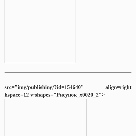
src="img/publishing/?id=154640" align=right
hspace=12 v:shapes="Рисунок_x0020_2">