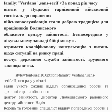
family:"Verdana",sans-serif'>За понад рік часу
візити у Луцький гарнізонний військовий
госпіталь до поранених
військовослужбовців стали доброю традицією для
працівників Волинського
обласного центру зайнятості. Безпосередньо у
лікувальному закладі бійці можуть
отримати кваліфіковану консультацію з питань
щодо ситуації на ринку праці,
послуг державної служби зайнятості, трудового
законодавства.
style='font-size:10.0pt;font-family:"Verdana",sans-
serif'>Цього разу у візиті
взяли участь фахівці відділу організаційної роботи та
архівної справи обласного
центру зайнятості, директор Любешівського районного
центру зайнятості Надія
Корець та головний спеціаліст відділу попередньої роботи з