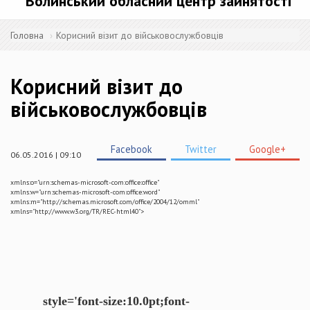
Волинський обласний центр зайнятості
Головна
Корисний візит до військовослужбовців
Корисний візит до
військовослужбовців
Facebook
Twitter
Google+
06.05.2016 | 09:10
xmlns:o="urn:schemas-microsoft-com:office:office"
xmlns:w="urn:schemas-microsoft-com:office:word"
xmlns:m="http://schemas.microsoft.com/office/2004/12/omml"
xmlns="http://www.w3.org/TR/REC-html40">
style='font-size:10.0pt;font-