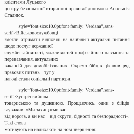
клієнтами Луцького
центру безоплатної вторинної правової допомоги Анастасія
Стаднюк
.
style='font-size:10.0pt;font-family:"Verdana",sans-
serif'>Військовослужбовці
змогли отримати відповіді на найбільш актуальні питання
щодо послуг державної
служби зайнятості, можливостей професійного навчання та
перенавчання, актуальних
вакансій для демобілізованих. Окремо бійців цікавив ряд
правових питань – тут у
нагоді стали соціальні партнери.
style='font-size:10.0pt;font-family:"Verdana",sans-
serif'>Зустріч вийшла
товариською та душевною. Прощаючись, один з бійців
зауважив: «Ми захищаємо вас
від ворога, а ви нас – від скрути, бідності та безпорадності».
Такі слова
мотивують на надихають на нові звершення!