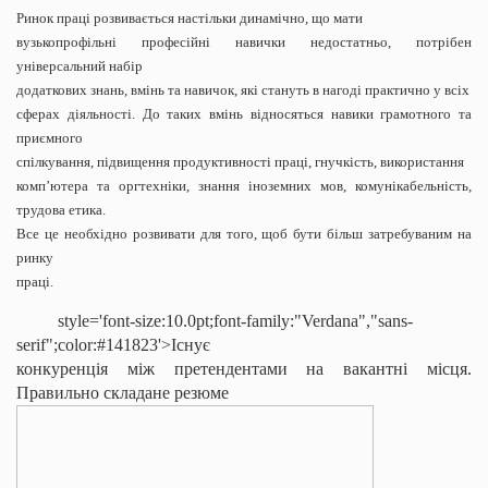
Ринок праці розвивається настільки динамічно, що мати
вузькопрофільні професійні навички недостатньо, потрібен
універсальний набір
додаткових знань, вмінь та навичок, які стануть в нагоді практично у всіх
сферах діяльності. До таких вмінь відносяться навики грамотного та
приємного
спілкування, підвищення продуктивності праці, гнучкість, використання
комп’ютера та оргтехніки, знання іноземних мов, комунікабельність,
трудова етика.
Все це необхідно розвивати для того, щоб бути більш затребуваним на
ринку
праці.
style='font-size:10.0pt;font-family:"Verdana","sans-
serif";color:#141823'>Існує
конкуренція між претендентами на вакантні місця.
Правильно складане резюме