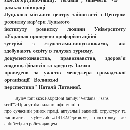
size:10.0pt;font-family:"Verdana","sans-serif"'>В
рамках співпраці
Луцького міського центру зайнятості з Центром
розвитку кар’єри Луцького
інституту розвитку людини Університету
«Україна» проведено профорієнтаційні
зустрічі з студентами-випускниками, які
здобувають освіту в галузях туризму,
документознавства, правознавства, здоров’я
людини, фінансів та кредиту. Заходи
проведено за участю менеджера громадської
організації "Волинські
перспективи" Наталії Литвиної.
style='font-size:10.0pt;font-family:"Verdana","sans-
serif"'>Присутнім надано інформацію
про сучасний ринок праці, актуальні вакансії, структуру та
написання
style='color:#141823'>резюме, підготовку до
співбесіди з роботодавцем.