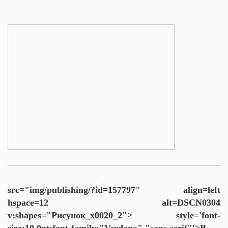
src="img/publishing/?id=157797" align=left
hspace=12 alt=DSCN0304
v:shapes="Рисунок_x0020_2">
style='font-