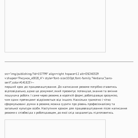
src="img/publishing/?id=157799" align=right hspace=12 alt=DSCN0329
v:shapes="Рисунок_x0020_4">
style='font-size:10.0pt;font-family:"Verdana","sans-
serif";color:#141823'>–
перший крок до працевлаштування. До написання резюме потрібно ставитись
відповідально, адже це документ, який презентує потенціал, знання та вміння
пошукача роботи. І саме через резюме, в короткій формі, роботодавцю зрозуміло,
чим один претендент відрізняється від іншого. Наскільки грамотно і чітко
сформульовані думки в резюме, можна судити про рівень професіоналізму та
загальної культури особи. Наступним кроком для працевлаштування після написання
резюме є співбесіда з роботодавцем, до якої слід заздалегідь підготовитись.