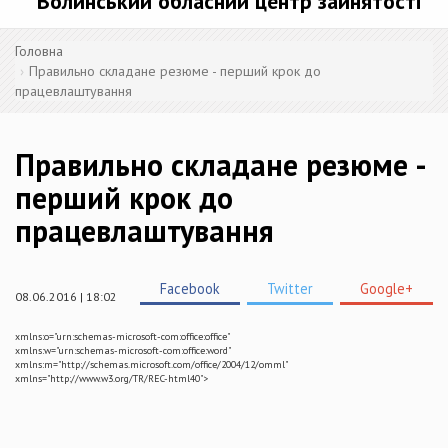
Волинський обласний центр зайнятості
Головна
Правильно складане резюме - перший крок до
працевлаштування
Правильно складане резюме -
перший крок до
працевлаштування
Facebook
Twitter
Google+
08.06.2016 | 18:02
xmlns:o="urn:schemas-microsoft-com:office:office"
xmlns:w="urn:schemas-microsoft-com:office:word"
xmlns:m="http://schemas.microsoft.com/office/2004/12/omml"
xmlns="http://www.w3.org/TR/REC-html40">