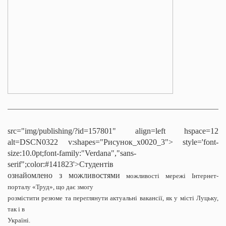
src="img/publishing/?id=157801" align=left hspace=12
alt=DSCN0322 v:shapes="Рисунок_x0020_3">
style='font-
size:10.0pt;font-family:"Verdana","sans-
serif";color:#141823'>Студентів
ознайомлено з можливостями
можливості мережі Інтернет-
порталу «Труд», що дає змогу
розмістити резюме та переглянути актуальні вакансії, як у місті Луцьку,
так і в
Україні.