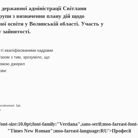
 державної адміністрації Світлани
рупи з визначення плану дій щодо
ї освіти у Волинській області. Участь у
 зайнятості.
ті кваліфікованими кадрами
Разом з тим, зрозуміло, що
блемою джерел
рви:
windowtext .5pt;
:
'font-size:10.0pt;font-family:"Verdana",sans-serif;mso-fareast-font-
"Times New Roman";mso-fareast-language:RU'>Професії