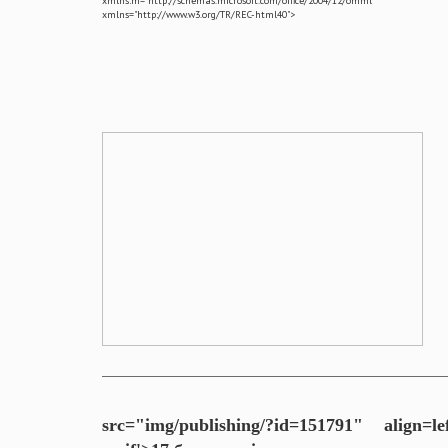
xmlns:m="http://schemas.microsoft.com/office/2004/12/omml"
xmlns="http://www.w3.org/TR/REC-html40">
src="img/publishing/?id=151791" align=