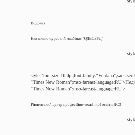
styl
Водолаз
Навчально-курсовий комбінат "ОДЕСБУД"
styl
style='font-size:10.0pt;font-family:"Verdana",sans-seri
"Times New Roman";mso-fareast-language:RU'>Пе
"Times New Roman";mso-fareast-language:RU'>
Рівненський центр професійно-технічної освіти ДСЗ
styl