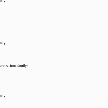
mily:
mily:
areast-font-family:
mily: