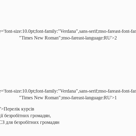
e='font-size:10.0pt;font-family:"Verdana",sans-serif;mso-fareast-font-fa
"Times New Roman";mso-fareast-language:RU'>2
e='font-size:10.0pt;font-family:"Verdana",sans-serif;mso-fareast-font-fa
"Times New Roman";mso-fareast-language:RU'>1
if'>Перелік курсів
ії безробітних громадян,
СЗ для безробітних громадян