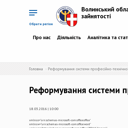
Перейти
до
Волинський обл
основного
матеріалу
зайнятості
Обрати регіон
Про нас
Діяльність
Аналітика та ста
Головна
Реформування системи професійно-технічної 
Реформування системи пр
18.03.2016 | 10:00
xmlns:o="urn:schemas-microsoft-com:office:office"
xmlns:w="urn:schemas-microsoft-com:office:word"