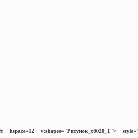
left hspace=12 v:shapes="Рисунок_x0020_1">
style='f