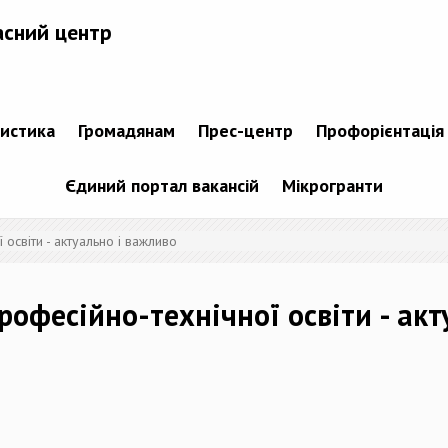
асний центр
тистика
Громадянам
Прес-центр
Профорієнтація
Єдиний портал вакансій
Мікрогранти
освіти - актуально і важливо
офесійно-технічної освіти - акт