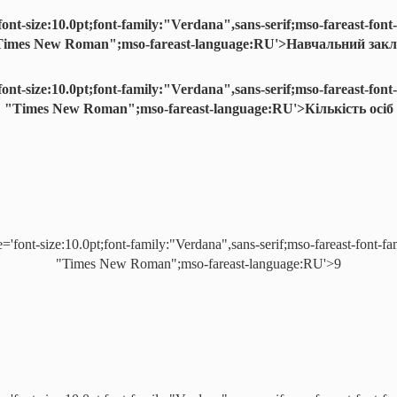
'font-size:10.0pt;font-family:"Verdana",sans-serif;mso-fareast-font-
imes New Roman";mso-fareast-language:RU'>Навчальний закл
'font-size:10.0pt;font-family:"Verdana",sans-serif;mso-fareast-font-
"Times New Roman";mso-fareast-language:RU'>Кількість осіб
e='font-size:10.0pt;font-family:"Verdana",sans-serif;mso-fareast-font-fa
"Times New Roman";mso-fareast-language:RU'>9