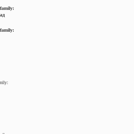
family:
ад
family:
mily: