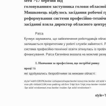
serif'>17 березня під
головуванням заступника голови обласної
Мишковець відбулось засідання робочої г
реформування системи професійно-технічно
засіданні взяла директор обласного центру
Раїса
Кучмук зауважила, що забезпечення роботодавців облас
залишається пріоритетним у роботі служби зайнятості. 
система професійно-технічної освіти зіткнулась із про
фінансування. Раїса Євгенівна вказала на можливі резе
1. Навчання за професіями, що потрібні ринку
праці
та
які здобувались безробітними за межами області:
style='width:100.0%;border-collapse:collapse;border:none;mso-border-alt:solid 
mso-yfti-tbllook:1184;mso-padding-alt:0cm 5.4pt 0cm 5.4pt;mso-border-insideh
.5pt solid windowtext;mso-border-insidev:.5pt solid windowtext'>
style=