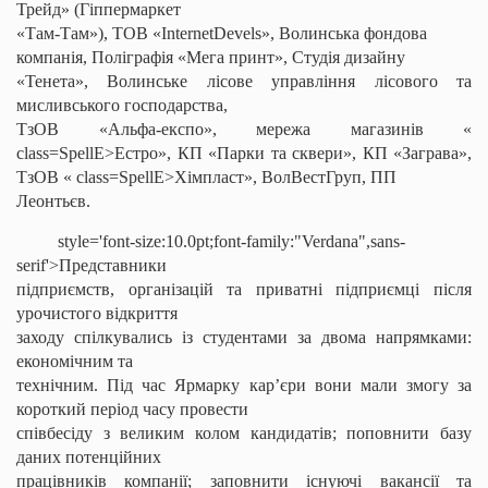
Трейд
» (
Гіппермаркет
«Там-Там»), ТОВ «
InternetDevels
», Волинська фондова
компанія, Поліграфія «Мега
принт
», Студія дизайну
«Тенета», Волинське лісове управління лісового та
мисливського господарства,
ТзОВ «Альфа-
експо
», мережа магазинів «
class=SpellE>Естро», КП «Парки та сквери», КП «Заграва»,
ТзОВ «
class=SpellE>Хімпласт»,
ВолВестГруп
, ПП
Леонтьєв.
style='font-size:10.0pt;font-family:"Verdana",sans-
serif'>Представники
підприємств, організацій та приватні підприємці після
урочистого відкриття
заходу спілкувались із студентами за двома напрямками:
економічним та
технічним. Під час Ярмарку кар’єри вони мали змогу за
короткий період часу провести
співбесіду з великим колом кандидатів; поповнити базу
даних потенційних
працівників компанії; заповнити існуючі вакансії та