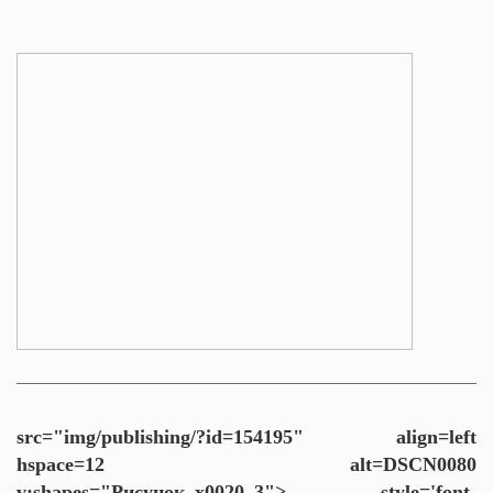
src="img/publishing/?id=154195" align=left
hspace=12 alt=DSCN0080
v:shapes="Рисунок_x0020_3">
style='font-