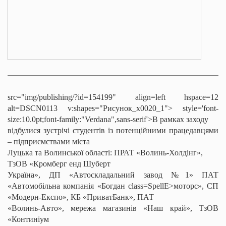
src="img/publishing/?id=154199" align=left hspace=12
alt=DSCN0113 v:shapes="Рисунок_x0020_1">
style='font-
size:10.0pt;font-family:"Verdana",sans-serif'>В рамках заходу
відбулися зустрічі студентів із потенційними працедавцями
– підприємствами міста
Луцька та Волинської області: ПРАТ «Волинь-
Холдінг
»,
ТзОВ «
Кромберг
енд
Шуберт
Україна», ДП «Автоскладальний завод №1» ПАТ
«Автомобільна компанія «Богдан
class=SpellE>моторс», СП
«Модерн-Експо», КБ «ПриватБанк», ПАТ
«Волинь-Авто», мережа магазинів «Наш край», ТзОВ
«
Континіум