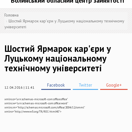
Волинський обласний центр зайнятості
Головна
Шостий Ярмарок кар'єри у Луцькому національному технічному
університеті
Шостий Ярмарок кар'єри у
Луцькому національному
технічному університеті
Facebook
Twitter
Google+
12.04.2016 | 11:41
xmlns:o="urn:schemas-microsoft-com:office:office"
xmlns:w="urn:schemas-microsoft-com:office:word"
xmlns:m="http://schemas.microsoft.com/office/2004/12/omml"
xmlns="http://www.w3.org/TR/REC-html40">