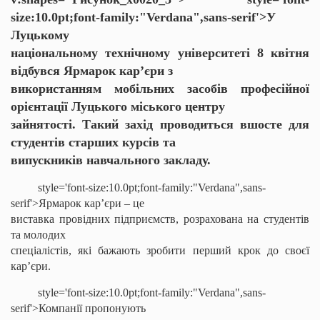
size:10.0pt;font-family:"Verdana",sans-serif'>У
Луцькому
національному технічному університеті 8 квітня
відбувся Ярмарок кар’єри з
використанням мобільних засобів професійної
орієнтації Луцького міського центру
зайнятості. Такий захід проводиться вшосте для
студентів старших курсів та
випускників навчального закладу.
style='font-size:10.0pt;font-family:"Verdana",sans-
serif'>Ярмарок кар’єри – це
виставка провідних підприємств, розрахована на студентів
та молодих
спеціалістів, які бажають зробити перший крок до своєї
кар’єри.
style='font-size:10.0pt;font-family:"Verdana",sans-
serif'>Компанії пропонують