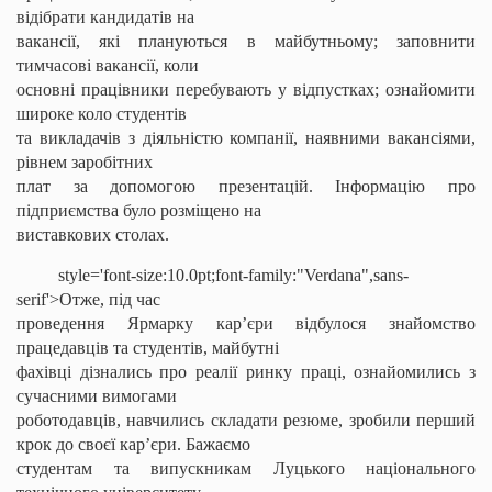
відібрати кандидатів на
вакансії, які плануються в майбутньому; заповнити
тимчасові вакансії, коли
основні працівники перебувають у відпустках; ознайомити
широке коло студентів
та викладачів з діяльністю компанії, наявними вакансіями,
рівнем заробітних
плат за допомогою презентацій. Інформацію про
підприємства було розміщено на
виставкових столах.
style='font-size:10.0pt;font-family:"Verdana",sans-
serif'>Отже, під час
проведення Ярмарку кар’єри відбулося знайомство
працедавців та студентів, майбутні
фахівці дізнались про реалії ринку праці, ознайомились з
сучасними вимогами
роботодавців, навчились складати резюме, зробили перший
крок до своєї кар’єри. Бажаємо
студентам та випускникам Луцького національного