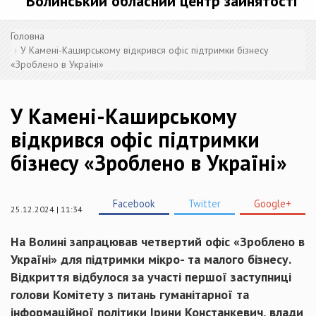
Волинський обласний центр зайнятості
Головна
У Камені-Каширському відкрився офіс підтримки бізнесу
«Зроблено в Україні»
У Камені-Каширському
відкрився офіс підтримки
бізнесу «Зроблено в Україні»
Facebook
Twitter
Google+
25.12.2024 | 11:34
На Волині запрацював четвертий офіс «Зроблено в
Україні» для підтримки мікро- та малого бізнесу.
Відкриття відбулося за участі першої заступниці
голови Комітету з питань гуманітарної та
інформаційної політики Ірини Констанкевич, влади