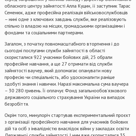
обласного центру зайнятості Алла Куцин, її заступник Тарас
Семенюк, адже професійна реалізація військовослужбовців
– нині одне з ключових завдань служби, яке реалізовують
спільно із владою на місцях, громадськими організаціями і
фондами та соціальними партнерами.
Загалом, з початку повномасштабного вторгнення і до
сьогодні послугами служби зайнятості в області
скористалися 922 учасники бойових дій, 25 обрали
професійне навчання, а ще 27 отримати від служби
зайнятості ваучер, який допомагає опанувати нову
професію чи спеціальність, або удосконалити раніше
здобуті знання і навички. Наразі максимальна сума ваучера
– 30 280 гривень. Її оплачує Фонд загальнообов’язкового
державного соціального страхування України на випадок
безробіття.
Окрім того, минулоріч стартував експериментальний проєкт
з організації професійного навчання для учасників бойових
дій та осіб з інвалідністю внаслідок війни у закладах освіти
Державної служби зайнятості. І ним вже скористалися 35