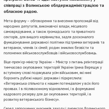
співпраці з Волинською облдержадміністрацією та
обласною радою.
Мета форуму – обговорення та внесення пропозицій від
народних депутатів, виконавчої влади, місцевого
самоврядування, а також громадського та приватного
секторів, для вищого керівництва, задля досконалого
функціонування державної політики підтримки ветеранів та
ветеранок, членів їх сімей; родин зниклих безвісти та
полонених військовослужбовців і військовослужбовиць.
Віце-прем’єр-міністр України – Міністр з питань реінтеграції
тимчасово окупованих територій України Ірина Верещук у
вступному слові подякувала усім військовим, які нині
боронять рубежі нашої держави і підкреслила:
«Ветеранська спільнота є нашим потенціалом у всіх його
проявах. І в післявоєнному відновленні, і в формуванні
кадрового резерву для де окупованих територій, і в
розвитку ветеранського бізнесу».
Серед запрошених учасників заходу і директор Волинського