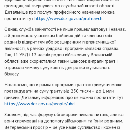
громадян, які звернулися до служби зайнятості області.
Детальніше про послуги професійного навчання можна
прочитати тут
https://www.dcz.gov.ua/profnavch
.
Однак, служба зайнятості не лише працевлаштовує і навчає,
а й допомагає учасникам бойових дій та членам їхніх
родин із відкриттям або розширенням підприємницької
діяльності, в рамках урядової програми «Власна справа».
Так, 11 УБД і 12 членів родин військових у Волинській
області вже скористалися таким шансом: виграли грант і
отримали чималу суму коштів для розвитку власного
бізнесу.
Нагадаємо, що в рамках програми, грантоотримувач може
претендувати на суму гранту від 250 тисяч – до 1 млн
гривень. Детальну інформацію про це можна прочитати тут
https://www.dcz.gov.ua/people/ubd
.
Загалом, під час форуму обговорили чимало питань, але всі
вони спрямовані на допомогу військовим та їхнім родинам.
Ветеранський простір – це усе наше суспільство і кожен із