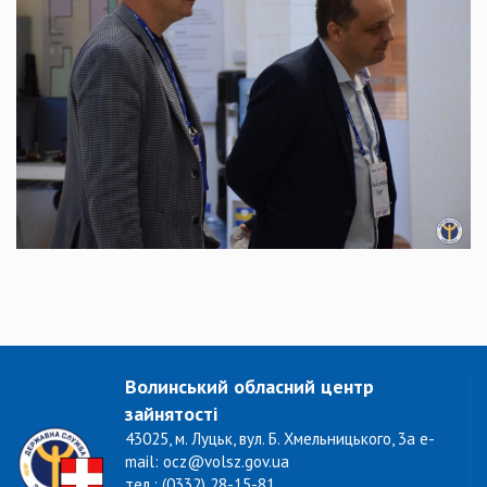
Волинський обласний центр
зайнятості
43025, м. Луцьк, вул. Б. Хмельницького, 3а e-
mail: ocz@volsz.gov.ua
тел.: (0332) 28-15-81