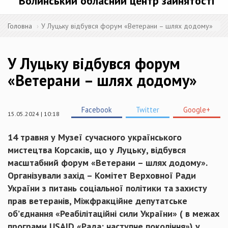
Волинський обласний центр зайнятості
Головна
У Луцьку відбувся форум «Ветерани – шлях додому»
У Луцьку відбувся форум
«Ветерани – шлях додому»
Facebook
Twitter
Google+
15.05.2024 | 10:18
14 травня у Музеї сучасного українського
мистецтва Корсаків, що у Луцьку, відбувся
масштабний форум «Ветерани – шлях додому».
Організували захід – Комітет Верховної Ради
України з питань соціальної політики та захисту
прав ветеранів, Міжфракційне депутатське
об’єднання «Реабілітаційні сили України» ( в межах
програми USAID «Рада: наступне покоління») у