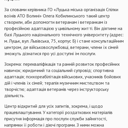
За словами керівника ГО «Луцька міська організація Спілки
воїнів АТО Волині» Олега Кобилинського такий центр
створили, аби допомогти ветеранам і ветеранкам із
професійною адаптацією у цивільному житті. Він діятиме на
базі Луцького національного технічного університету (адрес:
м. Луцьк, вул. Львівська, 75, корпус Б) і стане консультаційним
центром, де військовослужбовці, ветерани, члени їх сімей
зможуть дізнатися про усі доступні їм послуги.
Зокрема: перекваліфікація та ранній розвиток професійних
навичок; юридичний та соціальний супровід; спортивна
адаптація; психореабілітація військових, учасників бойових
дій і членів їх сімей; терапія музичним мистецтвом та
творчістю; адаптація ветеранів через інструкторську
діяльність.
Центр відкритий для усіх запитів, зокрема, і щодо
працевлаштування. У категорії роздаткових матеріалів
присутня інформація про послуги служби зайнятості,
напрямки її роботи і діючі програми. З ними можна