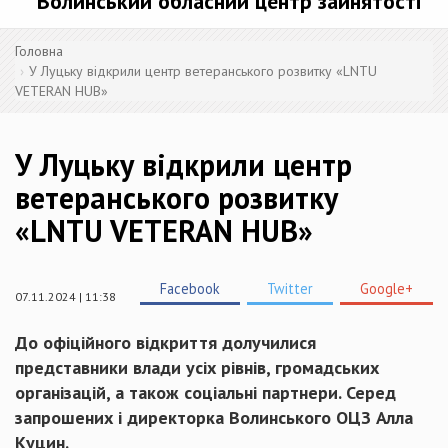
Волинський обласний центр зайнятості
Головна
У Луцьку відкрили центр ветеранського розвитку «LNTU
VETERAN HUB»
У Луцьку відкрили центр
ветеранського розвитку
«LNTU VETERAN HUB»
Facebook
Twitter
Google+
07.11.2024 | 11:38
До офіційного відкриття долучилися
представники влади усіх рівнів, громадських
організацій, а також соціальні партнери. Серед
запрошених і директорка Волинського ОЦЗ Алла
Куцин.