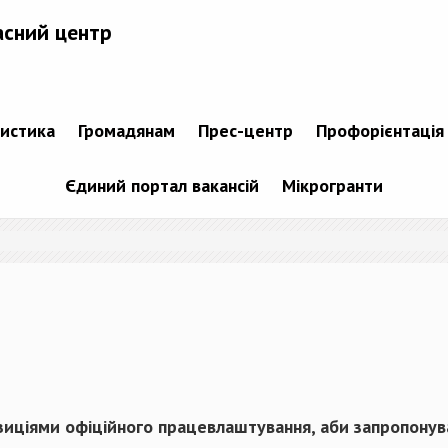
асний центр
тистика
Громадянам
Прес-центр
Профорієнтація
Єдиний портал вакансій
Мікрогранти
иціями офіційного працевлаштування, аби запропонув