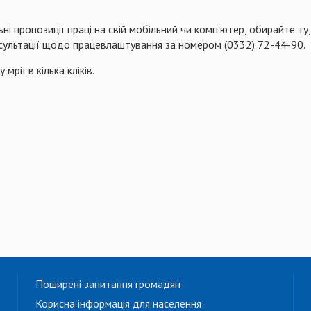
і пропозиції праці на свій мобільний чи комп'ютер, обирайте ту, 
ультації щодо працевлаштування за номером (0332) 72-44-90.
рії в кілька кліків.
Поширені запитання громадян
Корисна інформація для населення