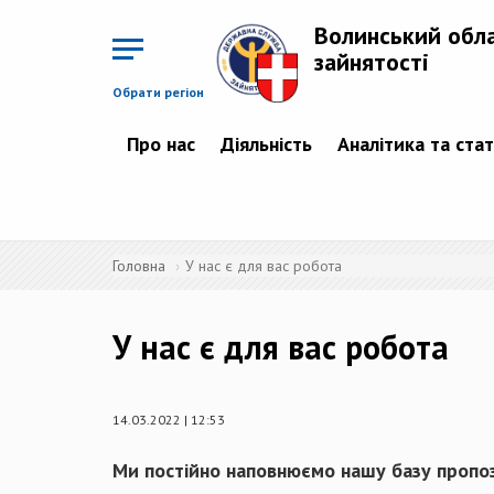
Перейти
до
Волинський обл
основного
матеріалу
зайнятості
Обрати регіон
Про нас
Діяльність
Аналітика та ста
Головна
У нас є для вас робота
У нас є для вас робота
14.03.2022 | 12:53
Ми постійно наповнюємо нашу базу пропоз