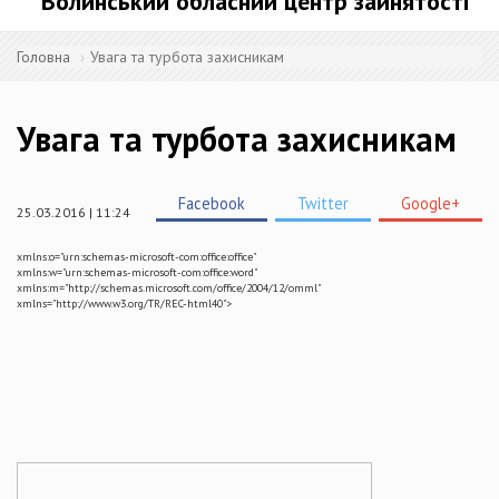
Волинський обласний центр зайнятості
Головна
Увага та турбота захисникам
Увага та турбота захисникам
Facebook
Twitter
Google+
25.03.2016 | 11:24
xmlns:o="urn:schemas-microsoft-com:office:office"
xmlns:w="urn:schemas-microsoft-com:office:word"
xmlns:m="http://schemas.microsoft.com/office/2004/12/omml"
xmlns="http://www.w3.org/TR/REC-html40">