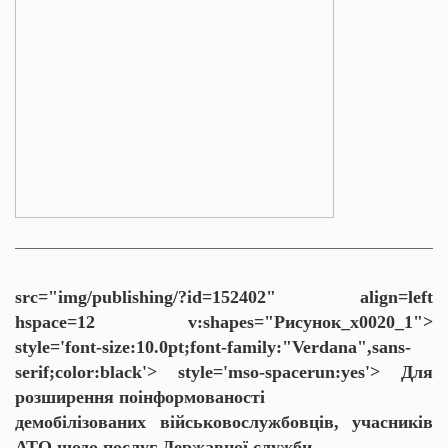
src="img/publishing/?id=152402" align=left
hspace=12 v:shapes="Рисунок_x0020_1">
style='font-size:10.0pt;font-family:"Verdana",sans-
serif;color:black'>
style='mso-spacerun:yes'> Для
розширення поінформованості
демобілізованих військовослужбовців, учасників
АТО щодо послуг Державної служби