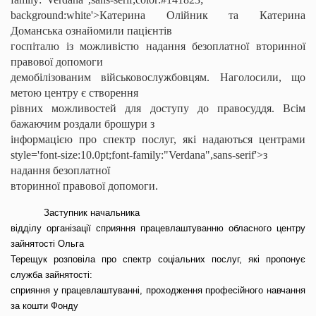
background:white'>Катерина Олійник та Катерина
Доманська ознайомили пацієнтів
госпіталю із можливістю надання безоплатної вторинної
правової допомоги
демобілізованим військовослужбовцям. Наголосили, що
метою центру є створення
рівних можливостей для доступу до правосуддя. Всім
бажаючим роздали брошури з
інформацією про спектр послуг, які надаються центрами
style='font-size:10.0pt;font-family:"Verdana",sans-serif'>з
надання безоплатної
вторинної правової допомоги.
Заступник начальника
відділу організації сприяння працевлаштуванню обласного центру
зайнятості Ольга
Терещук розповіла про спектр соціальних послуг, які пропонує
служба зайнятості:
сприяння у працевлаштуванні, проходження професійного навчання
за кошти Фонду