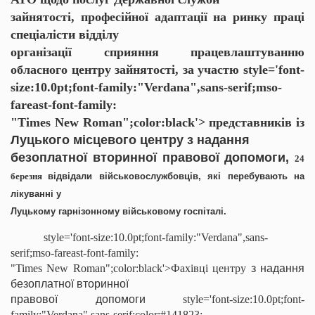
зайнятості, професійної адаптації на ринку праці
спеціалісти відділу
організації сприяння працевлаштуванню
обласного центру зайнятості, за участю
style='font-
size:10.0pt;font-family:"Verdana",sans-serif;mso-
fareast-font-family:
"Times New Roman";color:black'> представників із
Луцького місцевого центру з надання
безоплатної вторинної правової допомоги,
24
березня
відвідали військовослужбовців, які перебувають на
лікуванні у
Луцькому гарнізонному військовому госпіталі.
style='font-size:10.0pt;font-family:"Verdana",sans-
serif;mso-fareast-font-family:
"Times New Roman";color:black'>Фахівці центру
з надання
безоплатної вторинної
правової допомоги
style='font-size:10.0pt;font-
family:"Verdana",sans-serif;color:#141823;