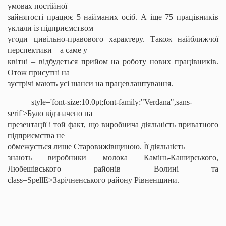
умовах постійної
зайнятості працює 5 найманих осіб. А іще 75 працівників
уклали із підприємством
угоди цивільно-правового характеру. Також найближчої
перспективи – а саме у
квітні – відбудеться прийом на роботу нових працівників.
Отож присутні на
зустрічі мають усі шанси на працевлаштування.
style='font-size:10.0pt;font-family:"Verdana",sans-
serif'>Було відзначено на
презентації і той факт, що виробнича діяльність приватного
підприємства не
обмежується лише
Старовижівщиною
. Її діяльність
знають виробники молока Камінь-Каширського,
Любешівського районів Волині та
class=SpellE>Зарічненського району Рівненщини.