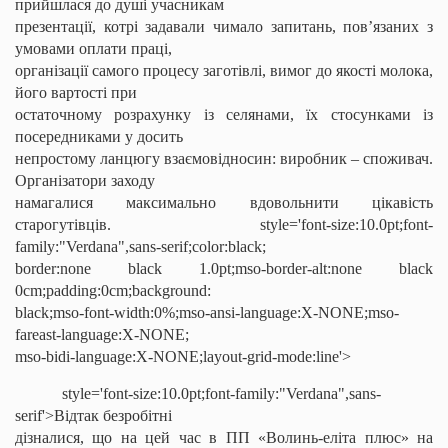
прийшлася до душі учасникам
презентації, котрі задавали чимало запитань, пов’язаних з
умовами оплати праці,
організації самого процесу заготівлі, вимог до якості молока,
його вартості при
остаточному розрахунку із селянами, їх стосунками із
посередниками у досить
непростому ланцюгу взаємовідносин: виробник – споживач.
Організатори заходу
намагалися максимально вдовольнити цікавість
старогутівців
.
style='font-size:10.0pt;font-
family:"Verdana",sans-serif;color:black;
border:none black 1.0pt;mso-border-alt:none black
0cm;padding:0cm;background:
black;mso-font-width:0%;mso-ansi-language:X-NONE;mso-
fareast-language:X-NONE;
mso-bidi-language:X-NONE;layout-grid-mode:line'>
style='font-size:10.0pt;font-family:"Verdana",sans-
serif'>Відтак безробітні
дізналися, що на цей час в ПП «Волинь-еліта плюс» на