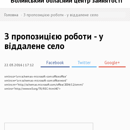
Волинський обласний центр зайнятості
Головна
З пропозицією роботи - у віддалене село
З пропозицією роботи - у
віддалене село
Facebook
Twitter
Google+
22.03.2016 | 17:12
xmlns:o="urn:schemas-microsoft-com:office:office"
xmlns:w="urn:schemas-microsoft-com:office:word"
xmlns:m="http://schemas.microsoft.com/office/2004/12/omml"
xmlns="http://www.w3.org/TR/REC-html40">