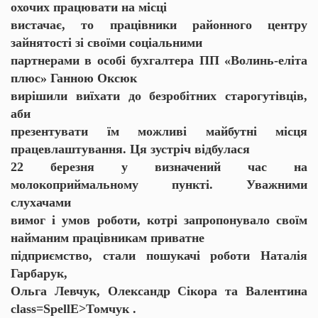
охочих працювати на місці
вистачає, то працівники районного центру
зайнятості зі своїми соціальними
партнерами в особі бухгалтера ПП «Волинь-еліта
плюс» Ганною
Оксюк
вирішили виїхати до безробітних
старогутівців
,
аби
презентувати їм можливі майбутні місця
працевлаштування. Ця зустріч відбулася
22 березня у визначений час на
молокоприймальному пункті. Уважними
слухачами
вимог і умов роботи, котрі запропонувало своїм
найманим працівникам приватне
підприємство, стали пошукачі роботи Наталія
Гарбарук
,
Ольга Левчук, Олександр
Сікора
та Валентина
class=SpellE>Томчук .