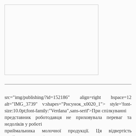
src="img/publishing/?id=152186" align=right hspace=12
alt="IMG_3739" v:shapes="Рисунок_x0020_1">
style='font-
size:10.0pt;font-family:"Verdana",sans-serif'>При спілкуванні
представник роботодавця не приховувала переваг та
недоліків у роботі
приймальника молочної продукції. Ця відвертість