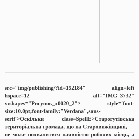
src="img/publishing/?id=152184" align=left
hspace=12 alt="IMG_3732"
v:shapes="Рисунок_x0020_2">
style='font-
size:10.0pt;font-family:"Verdana",sans-
serif'>Оскільки
class=SpellE>Старогутівська
територіальна громада, що на Старовижівщині,
не може похвалитися наявністю робочих місць, а