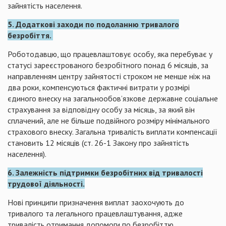
зайнятість населення.
5. Додаткові заходи по подоланню тривалого
безробіття.
Роботодавцю, що працевлаштовує особу, яка перебуває у
статусі зареєстрованого безробітного понад 6 місяців, за
направленням центру зайнятості строком не менше ніж на
два роки, компенсуються фактичні витрати у розмірі
єдиного внеску на загальнообов’язкове державне соціальне
страхування за відповідну особу за місяць, за який він
сплачений, але не більше подвійного розміру мінімального
страхового внеску. Загальна тривалість виплати компенсації
становить 12 місяців (ст. 26-1 Закону про зайнятість
населення).
6. Залежність підтримки безробітних від тривалості
трудової діяльності.
Нові принципи призначення виплат заохочують до
тривалого та легального працевлаштування, адже
тривалість отримання допомоги по безробіттю