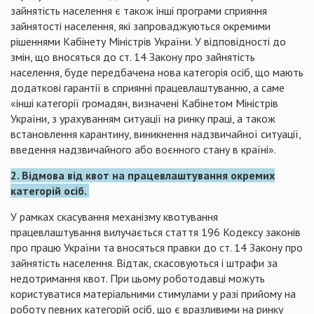
зайнятість населення є також інші програми сприяння
зайнятості населення, які запроваджуються окремими
рішеннями Кабінету Міністрів України. У відповідності до
змін, що вносяться до ст. 14 Закону про зайнятість
населення, буде передбачена нова категорія осіб, що мають
додаткові гарантії в сприянні працевлаштуванню, а саме
«інші категорії громадян, визначені Кабінетом Міністрів
України, з урахуванням ситуації на ринку праці, а також
встановлення карантину, виникнення надзвичайної ситуації,
введення надзвичайного або воєнного стану в країні».
2. Відмова від квот на працевлаштування окремих
категорій осіб.
У рамках скасування механізму квотування
працевлаштування вилучається стаття 196 Кодексу законів
про працю України та вносяться правки до ст. 14 Закону про
зайнятість населення. Відтак, скасовуються і штрафи за
недотримання квот. При цьому роботодавці можуть
користуватися матеріальними стимулами у разі прийому на
роботу певних категорій осіб, що є вразливими на ринку