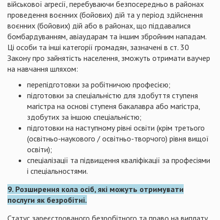
військової агресії, перебуваючи безпосередньо в районах
проведення воєнних (бойових) дій та у період здійснення
воєнних (бойових) дій або в районах, що піддавалися
бомбардуванням, авіаударам та іншим збройним нападам.
Ці особи та інші категорії громадян, зазначені в ст. 30
Закону про зайнятість населення, зможуть отримати ваучер
на навчання шляхом:
перепідготовки за робітничою професією;
підготовки за спеціальністю для здобуття ступеня
магістра на основі ступеня бакалавра або магістра,
здобутих за іншою спеціальністю;
підготовки на наступному рівні освіти (крім третього
(освітньо-наукового / освітньо-творчого) рівня вищої
освіти);
спеціалізації та підвищення кваліфікації за професіями
і спеціальностями.
9. Розширення кола осіб, які можуть отримувати
послуги як безробітні.
Статус зареєстрованого безробітного та право на виплату