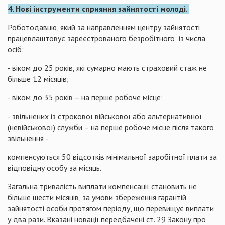
4. Нові інструменти сприяння зайнятості молоді.
Роботодавцю, який за направленням центру зайнятості
працевлаштовує зареєстрованого безробітного із числа
осіб:
- віком до 25 років, які сумарно мають страховий стаж не
більше 12 місяців;
- віком до 35 років – на перше робоче місце;
- звільнених із строкової військової або альтернативної
(невійськової) служби – на перше робоче місце після такого
звільнення -
компенсуються 50 відсотків мінімальної заробітної плати за
відповідну особу за місяць.
Загальна тривалість виплати компенсації становить не
більше шести місяців, за умови збереження гарантій
зайнятості особи протягом періоду, що перевищує виплати
у два рази. Вказані новації передбачені ст. 29 Закону про