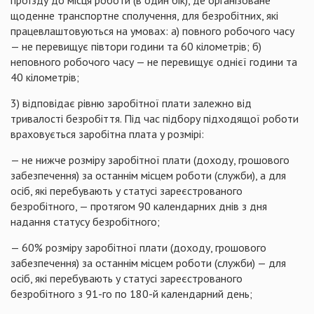
проїзду до місця роботи (в один бік), де організоване
щоденне транспортне сполучення, для безробітних, які
працевлаштовуються на умовах: а) повного робочого часу
— не перевищує півтори години та 60 кілометрів; б)
неповного робочого часу — не перевищує однієї години та
40 кілометрів;
3) відповідає рівню заробітної плати залежно від
тривалості безробіття. Під час підбору підходящої роботи
враховується заробітна плата у розмірі:
— не нижче розміру заробітної плати (доходу, грошового
забезпечення) за останнім місцем роботи (служби), а для
осіб, які перебувають у статусі зареєстрованого
безробітного, — протягом 90 календарних днів з дня
надання статусу безробітного;
— 60% розміру заробітної плати (доходу, грошового
забезпечення) за останнім місцем роботи (служби) — для
осіб, які перебувають у статусі зареєстрованого
безробітного з 91-го по 180-й календарний день;