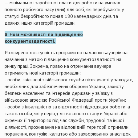
— мінімальної заробітної плати для роботи на умовах
повного робочого часу (дня) для осіб, які перебувають у
статусі безробітного понад 180 календарних днів та
деяких інших категорій громадян.
8. Нові можливості по підвищенню
конкурентоздатності.
Розширено доступність програми по наданню ваучерів на
навчання з метою підвищення конкурентоздатності на
ринку праці. Зокрема, право на отримання ваучера
отримають нові категорії громадян:
- особи, звільнені з військової служби після участі у заходах,
необхідних для забезпечення оборони України, захисту
безпеки населення та інтересів держави у зв’язку з
військовою агресією Російської Федерації проти України;
- особи з інвалідністю за відсутності підходящої роботи, а
також особи, які у період дії воєнного стану в Україні або
окремих її територіях під час служби, трудової та іншої
діяльності, проживання на відповідній території отримали
поранення, контузію, каліцтво або захворювання внаслідок