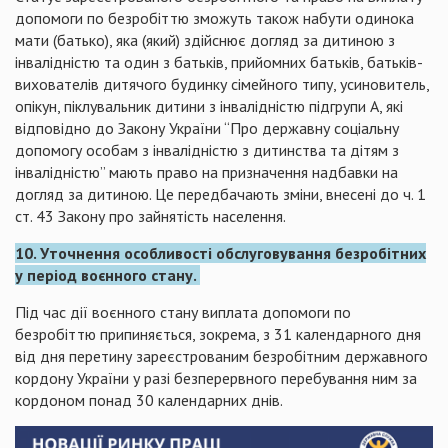
допомоги по безробіттю зможуть також набути одинока
мати (батько), яка (який) здійснює догляд за дитиною з
інвалідністю та один з батьків, прийомних батьків, батьків-
вихователів дитячого будинку сімейного типу, усиновитель,
опікун, піклувальник дитини з інвалідністю підгрупи А, які
відповідно до Закону України “Про державну соціальну
допомогу особам з інвалідністю з дитинства та дітям з
інвалідністю” мають право на призначення надбавки на
догляд за дитиною. Це передбачають зміни, внесені до ч. 1
ст. 43 Закону про зайнятість населення.
10. Уточнення особливості обслуговування безробітних
у період воєнного стану.
Під час дії воєнного стану виплата допомоги по
безробіттю припиняється, зокрема, з 31 календарного дня
від дня перетину зареєстрованим безробітним державного
кордону України у разі безперервного перебування ним за
кордоном понад 30 календарних днів.