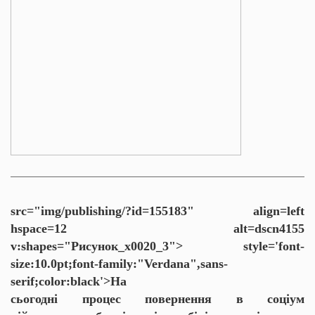
src="img/publishing/?id=155183" align=left
hspace=12 alt=dscn4155
v:shapes="Рисунок_x0020_3">
style='font-
size:10.0pt;font-family:"Verdana",sans-
serif;color:black'>На
сьогодні процес повернення в соціум