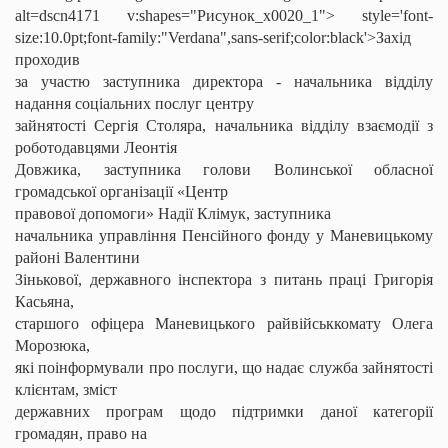
alt=dscn4171 v:shapes="Рисунок_x0020_1">
style='font-
size:10.0pt;font-family:"Verdana",sans-serif;color:black'>Захід
проходив
за участю заступника директора - начальника відділу
надання соціальних послуг центру
зайнятості Сергія Столяра, начальника відділу взаємодії з
роботодавцями Леонтія
Довжика, заступника голови Волинської обласної
громадської організації «Центр
правової допомоги» Надії
Клімук
, заступника
начальника управління Пенсійного фонду у Маневицькому
районі Валентини
Зінькової, державного інспектора з питань праці Григорія
Касьяна
,
старшого офіцера Маневицького райвійськкомату Олега
Морозюка
,
які поінформували про послуги, що надає служба зайнятості
клієнтам, зміст
державних програм щодо підтримки даної категорії
громадян, право на