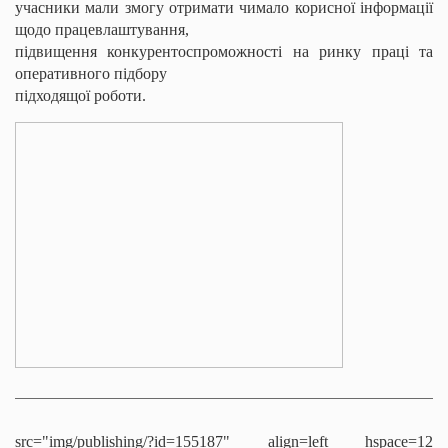
учасники мали змогу отримати чимало корисної інформації
щодо працевлаштування,
підвищення конкурентоспроможності на ринку праці та
оперативного підбору
підходящої роботи.
src="img/publishing/?id=155187" align=left hspace=12