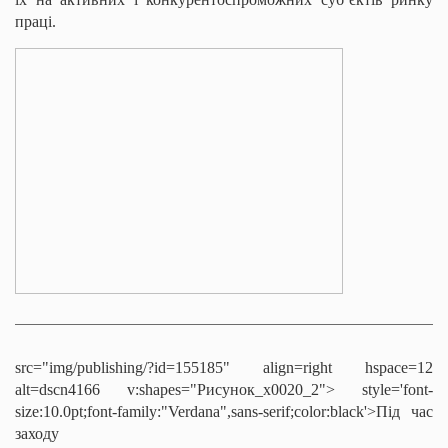
праці.
src="img/publishing/?id=155185" align=right hspace=12
alt=dscn4166 v:shapes="Рисунок_x0020_2">
style='font-
size:10.0pt;font-family:"Verdana",sans-serif;color:black'>Під час
заходу