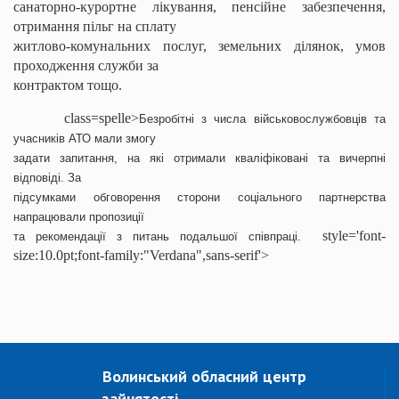
санаторно-курортне лікування, пенсійне забезпечення,
отримання пільг на сплату
житлово-комунальних послуг, земельних ділянок, умов
проходження служби за
контрактом тощо.
class=spelle>
Безробітні з числа військовослужбовців та
учасників АТО мали змогу
задати запитання, на які отримали кваліфіковані та вичерпні
відповіді. За
підсумками обговорення сторони соціального партнерства
напрацювали пропозиції
style='font-
та рекомендації з питань подальшої співпраці.
size:10.0pt;font-family:"Verdana",sans-serif'>
Волинський обласний центр
зайнятості