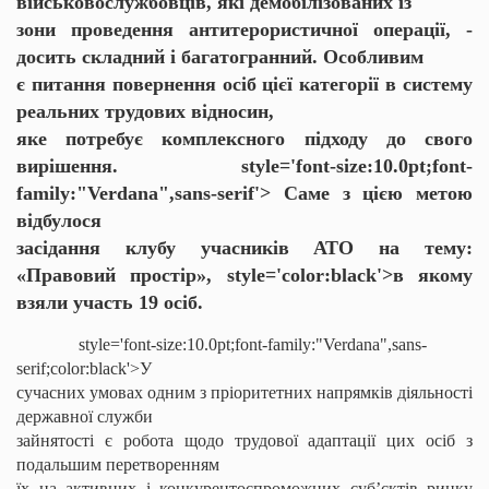
військовослужбовців, які демобілізованих із
зони проведення антитерористичної операції, -
досить складний і багатогранний. Особливим
є питання повернення осіб цієї категорії в систему
реальних трудових відносин,
яке потребує комплексного підходу до свого
вирішення.
style='font-size:10.0pt;font-
family:"Verdana",sans-serif'> Саме з цією метою
відбулося
засідання клубу учасників АТО на тему:
«Правовий простір»,
style='color:black'>в якому
взяли участь 19 осіб.
style='font-size:10.0pt;font-family:"Verdana",sans-
serif;color:black'>У
сучасних умовах одним з пріоритетних напрямків діяльності
державної служби
зайнятості є робота щодо трудової адаптації цих осіб з
подальшим перетворенням
їх на активних і конкурентоспроможних суб’єктів ринку