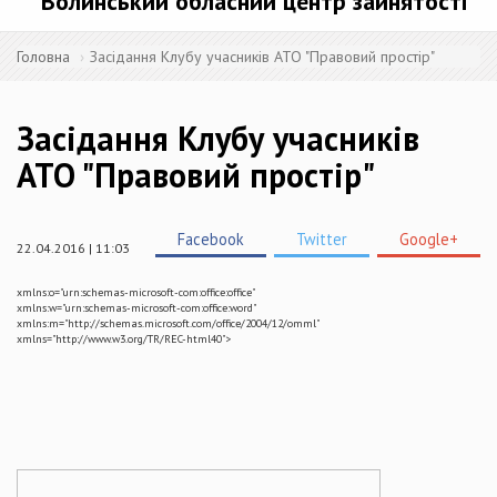
Волинський обласний центр зайнятості
Головна
Засідання Клубу учасників АТО "Правовий простір"
Засідання Клубу учасників
АТО "Правовий простір"
Facebook
Twitter
Google+
22.04.2016 | 11:03
xmlns:o="urn:schemas-microsoft-com:office:office"
xmlns:w="urn:schemas-microsoft-com:office:word"
xmlns:m="http://schemas.microsoft.com/office/2004/12/omml"
xmlns="http://www.w3.org/TR/REC-html40">