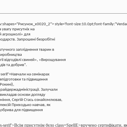
2 v:shapes="Рисунок_x0020_2">
style='font-size:10.0pt;font-family:"Verda
 увагу присутніх на
ій агрошколі» для
одарств. Запрошені безробітні
штучного запліднення тварин в
 виробництва
гії відгодівлі свиней», «Вирощування
дів та добрив".
s-serif'>Навчали на семінарах
репідготовки та підвищення
Рокині
),
райдержадміністрації. Залучали
к викладав основи догляду
еніння, Сергій Стась ознайомлював,
лексій Приходько навчав, як
добрива для підвищення
ans-serif'>Всім присутнім було
class=SpellE>вручено сертифікати, я