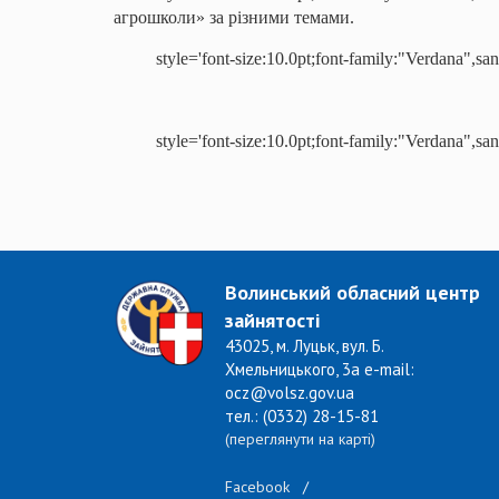
агрошколи» за різними темами.
style='font-size:10.0pt;font-family:"Verdana",san
style='font-size:10.0pt;font-family:"Verdana",sa
Волинський обласний центр
зайнятості
43025, м. Луцьк, вул. Б.
Хмельницького, 3а e-mail:
ocz@volsz.gov.ua
тел.: (0332) 28-15-81
(переглянути на карті)
Facebook
/