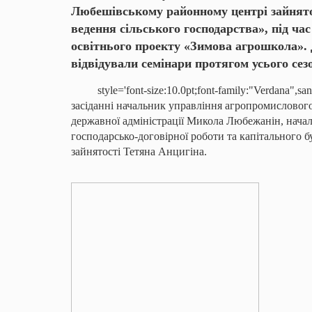
Любешівському районному центрі зайнято
ведення сільського господарства», під час
освітнього проекту «Зимова агрошкола». 
відвідували семінари протягом усього сезо
style='font-size:10.0pt;font-family:"Verdana",sa
засіданні начальник управління агропромисловог
державної адміністрації Микола Любежанін, начал
господарсько-договірної роботи та капітального 
зайнятості Тетяна
Анцигіна
.