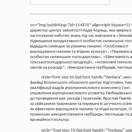
src="img/publishing/?id=154870" align=right hspace=1
директор центру зайнятості Надія Корець, яка звернула
застосуванні набутих знань під час навчання в «Зимов
підвищення продуктивності особистих селянських госп
відвідали семінари за різними темами:
«Особливості
вирощування малини та ягідних культур», «Переваги 
особистих селянських господарствах», «Ефективність
сільськогосподарської продукції», «Інтенсивні техноло
овочів на розсаду", «Використання гербіцидів, пестици
style='font-size:10.0pt;font-family:"Verdana",san
фахівці Волинського обласного центру підготовки, пе
кваліфікації кадрів агропромислового комплексу (смт.
управління агропромислового розвитку Любешівської 
до проведення цих заходів і практиків: Ярослав Павлі
за свійськими тваринами та переваги їх штучного осім
як ефективно вирощувати малину та ягідні культури, О
правильно використовувати гербіциди, пестициди та 
врожайності культур.
style='font-size:10.0pt;font-family:"Verdana",s