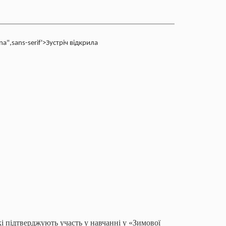
na",sans-serif'>Зустріч відкрила
кі підтверджують участь у навчанні у «Зимової