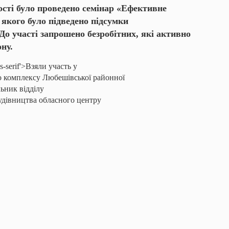
сті було проведено семінар «Ефективне
 якого було підведено підсумки
До участі запрошено безробітних, які активно
ну.
ns-serif'>Взяли участь у
о комплексу Любешівської районної
ьник відділу
будівництва обласного центру