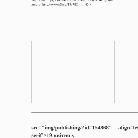
xmlns:m="http://schemas.microsoft.com/office/2004/12/omml"
xmlns="http://www.w3.org/TR/REC-html40">
src="img/publishing/?id=154868" align=
serif'>19 квітня у