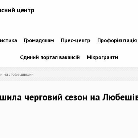
асний центр
тистика
Громадянам
Прес-центр
Профорієнтація
Єдиний портал вакансій
Мікрогранти
он на Любешівщині
ршила черговий сезон на Любеші