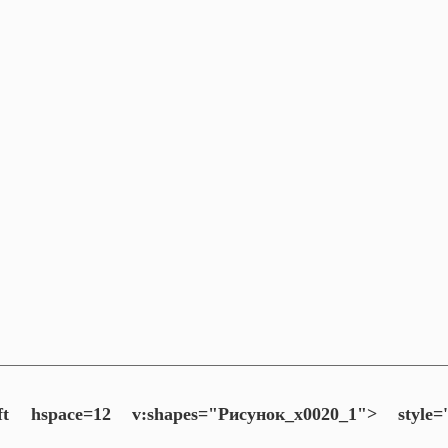
left hspace=12 v:shapes="Рисунок_x0020_1">
style='f