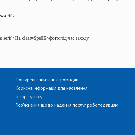
s-serif'>
ns-serif'>На
class=SpellE>фото:під час заходу.
Поширені запитання громадян
Корисна інформація для населення
Історії успіху
Роз'яснення щодо надання послуг роботодавцям