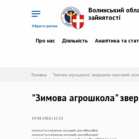
Перейти
до
Волинський обл
основного
матеріалу
зайнятості
Обрати регіон
Про нас
Діяльність
Аналітика та ста
Головна
"Зимова агрошкола" звершила черговий сез
"Зимова агрошкола" зве
19.04.2016 | 12:22
xmlns:o="urn:schemas-microsoft-com:office:office"
xmlns:w="urn:schemas-microsoft-com:office:word"