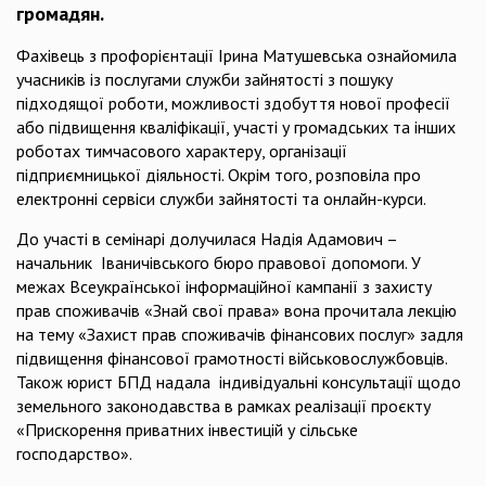
громадян.
Фахівець з профорієнтації Ірина Матушевська ознайомила
учасників із послугами служби зайнятості з пошуку
підходящої роботи, можливості здобуття нової професії
або підвищення кваліфікації, участі у громадських та інших
роботах тимчасового характеру, організації
підприємницької діяльності. Окрім того, розповіла про
електронні сервіси служби зайнятості та онлайн-курси.
До участі в семінарі долучилася Надія Адамович –
начальник Іваничівського бюро правової допомоги. У
межах Всеукраїнської інформаційної кампанії з захисту
прав споживачів «Знай свої права» вона прочитала лекцію
на тему «Захист прав споживачів фінансових послуг» задля
підвищення фінансової грамотності військовослужбовців.
Також юрист БПД надала індивідуальні консультації щодо
земельного законодавства в рамках реалізації проєкту
«Прискорення приватних інвестицій у сільське
господарство».