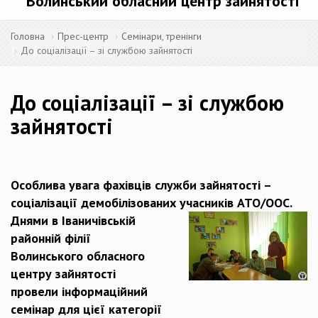
Волинський обласний центр зайнятості
Головна
Прес-центр
Семінари, тренінги
До соціалізації – зі службою зайнятості
До соціалізації – зі службою
зайнятості
Особлива увага фахівців служби зайнятості –
соціалізації демобілізованих
учасників АТО/ООС.
Днями в Іваничівській
районній філії
Волинського обласного
центру зайнятості
провели інформаційний
семінар для цієї категорії