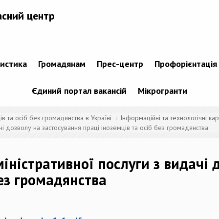
асний центр
тистика
Громадянам
Прес-центр
Профорієнтація
Єдиний портал вакансій
Мікрогранти
 та осіб без громадянства в Україні
Інформаційні та технологічні кар
чі дозволу на застосування праці іноземців та осіб без громадянства
іністративної послуги з видачі 
без громадянства