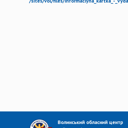
/sites/vol/files/informaciyna_kartka_-_vy
Волинський обласний центр