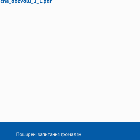
dacha_dozvolu_1_1.pdf
Поширені запитання громадян