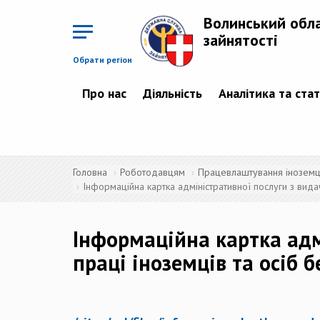
Перейти
до
Волинський обл
основного
матеріалу
зайнятості
Обрати регіон
Про нас
Діяльність
Аналітика та ста
Головна
Роботодавцям
Працевлаштування іноземців
Інформаційна картка адміністративної послуги з вида
Інформаційна картка адм
праці іноземців та осіб 