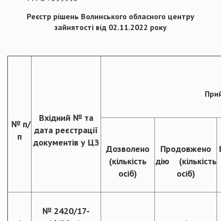
Реєстр рішень Волинського
обласного центру
зайнятості від 02.11.2022 року
При
Вхідний № та
№
п
/
дата реєстрації
п
документів у ЦЗ
Дозволено
Продовжено
(кількість
дію (кількість
осіб)
осіб)
№ 2420/17-