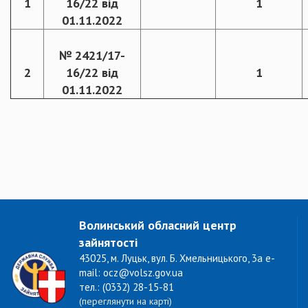
1
16/22 від
1
01.11.2022
№ 2421/17-
2
16/22 від
1
01.11.2022
Волинський обласний центр
зайнятості
43025, м. Луцьк, вул. Б. Хмельницького, 3а e-
mail: ocz@volsz.gov.ua
тел.: (0332) 28-15-81
(переглянути на карті)