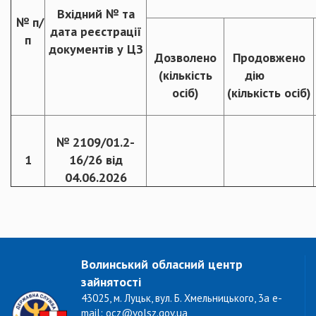
Вхідний № та
№ п/
дата реєстрації
п
документів у ЦЗ
Дозволено
Продовжено
(кількість
дію
осіб)
(кількість осіб)
№ 2109/01.2-
1
16/26 від
04.06.2026
Волинський обласний центр
зайнятості
43025, м. Луцьк, вул. Б. Хмельницького, 3а e-
mail: ocz@volsz.gov.ua