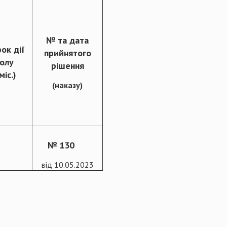
№ та дата
ок дії
прийнятого
зволу
рішення
міс.)
(наказу
)
№ 130
від 10.05.2023