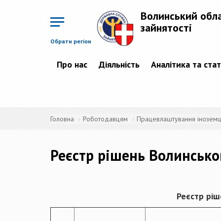
Перейти
до
Волинський обл
основного
матеріалу
зайнятості
Обрати регіон
Про нас
Діяльність
Аналітика та ста
Головна
Роботодавцям
Працевлаштування іноземців
Реєстр рішень Волинсько
Реєстр рі