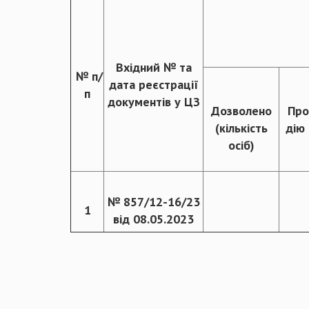
Вхідний № та
№
п
/
дата реєстрації
п
документів у ЦЗ
Дозволено
Про
(кількість
дію 
осіб)
№ 857/12-16/23
1
від 08.05.2023