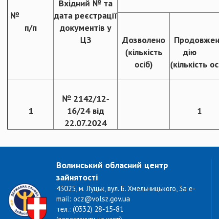
Вхідний № та
№
дата реєстрації
п/п
документів у
ЦЗ
Дозволено
Продовже
(кількість
дію
осіб)
(кількість ос
№ 2142/12-
1
16/24 від
1
22.07.2024
Волинський обласний центр
зайнятості
43025, м. Луцьк, вул. Б. Хмельницького, 3а e-
mail: ocz@volsz.gov.ua
тел.: (0332) 28-15-81