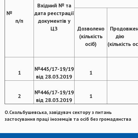
Вхідний № та
№
дата реєстрації
п
/п
документів у
ЦЗ
Дозволено
Продовже
(кількість
дію
осіб)
(кількість ос
№445/17-19/19
1
1
від 28.03.2019
№446/17-19/19
2
1
від 28.03.2019
О.Скольбушевська, завідувач сектору з питань
застосування праці іноземців та осіб без громадянства