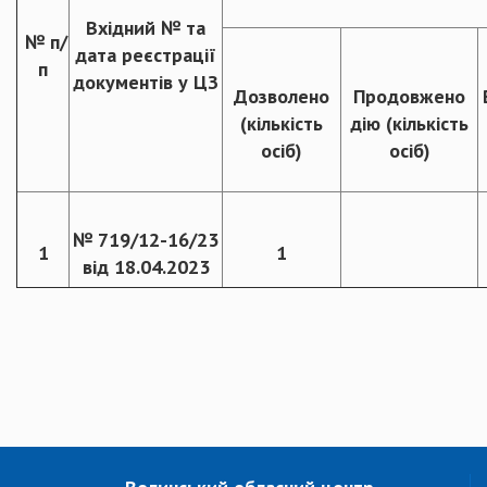
Вхідний № та
№
п
/
дата реєстрації
п
документів у ЦЗ
Дозволено
Продовжено
(кількість
дію (кількість
осіб)
осіб)
№ 719/12-16/23
1
1
від 18.04.2023