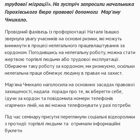
трудової міграції». На зустріч запросили начальника
Горохівського бюро правової допомоги Мар’яну
Чмихало.
Провідний фахівець із профорієнтації Наталя Івашко
звернула увагу учасників на основні ризики, які можуть
виникнути в процесі нелегального працевлаштування за
кордоном. Погодившись на нелегальну роботу, можна стати
жертвою торгівлі людьми або трудової експлуатації.
Обираючи таку роботу за кордоном, ми ризикуємо, оскільки
нелегальна праця обмежує людину в правах на захист.
Мар’яна Чмихало наголосила на основних засадах правової
захищеності, надала поради про те, як вберегти себе,
їдучи за кордон та повідомила номери телефонів
«гарячих» ліній, на які можна телефонувати у разі потреби.
Під час семінару присутні переглянули соціальні відеоролики
з протидії торгівлі людьми та отримали інформаційні
буклети.