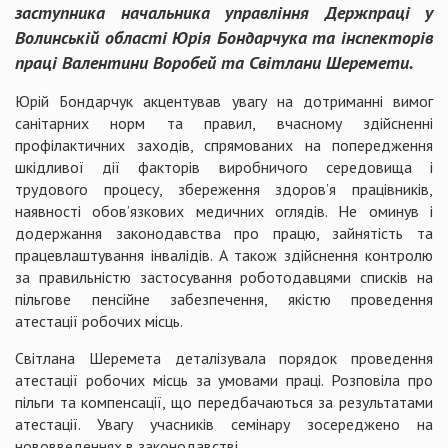
заступника начальника управління Держпраці у
Волинській області Юрія Бондарчука та інспекторів
праці Валентини Воробей та Світлани Шеремети.
Юрій Бондарчук акцентував увагу на дотриманні вимог
санітарних норм та правил, вчасному здійсненні
профілактичних заходів, спрямованих на попередження
шкідливої дії факторів виробничого середовища і
трудового процесу, збереження здоров’я працівників,
наявності обов’язкових медичних оглядів. Не оминув і
додержання законодавства про працю, зайнятість та
працевлаштування інвалідів. А також здійснення контролю
за правильністю застосування роботодавцями списків на
пільгове пенсійне забезпечення, якістю проведення
атестації робочих місць.
Світлана Шеремета деталізувала порядок проведення
атестації робочих місць за умовами праці. Розповіла про
пільги та компенсації, що передбачаються за результатами
атестації. Увагу учасників семінару зосереджено на
нововведеннях в законодавстві.