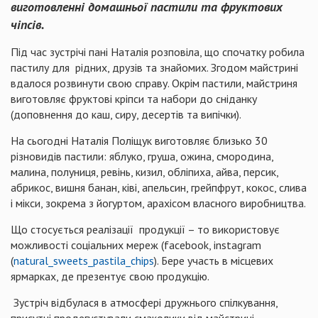
виготовленні домашньої пастили та фруктових
чіпсів.
Під час зустрічі пані Наталія розповіла, що спочатку робила
пастилу для рідних, друзів та знайомих. Згодом майстрині
вдалося розвинути свою справу. Окрім пастили, майстриня
виготовляє фруктові кріпси та набори до сніданку
(доповнення до каш, сиру, десертів та випічки).
На сьогодні Наталія Поліщук виготовляє близько 30
різновидів пастили: яблуко, груша, ожина, смородина,
малина, полуниця, ревінь, кизил, обліпиха, айва, персик,
абрикос, вишня банан, ківі, апельсин, грейпфрут, кокос, слива
і мікси, зокрема з йогуртом, арахісом власного виробництва.
Що стосується реалізації продукції – то використовує
можливості соціальних мереж (facebook, instagram
(
natural_sweets_pastila_chips
). Бере участь в місцевих
ярмарках, де презентує свою продукцію.
Зустріч відбулася в атмосфері дружнього спілкування,