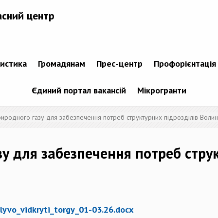
асний центр
тистика
Громадянам
Прес-центр
Профорієнтація
Єдиний портал вакансій
Мікрогранти
риродного газу для забезпечення потреб структурних підрозділів Воли
зу для забезпечення потреб стру
lyvo_vidkryti_torgy_01-03.26.docx