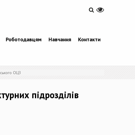
Роботодавцям
Навчання
Контакти
нського ОЦЗ
ктурних підрозділів