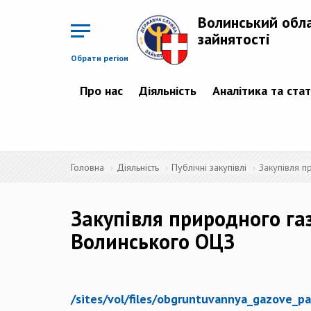
Перейти
до
Волинський обл
основного
матеріалу
зайнятості
Обрати регіон
Про нас
Діяльність
Аналітика та ста
Головна
Діяльність
Публічні закупівлі
Закупівля п
Закупівля природного га
Волинського ОЦЗ
/sites/vol/files/obgruntuvannya_gazove_pa