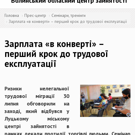
Волинський обласний центр зайнятості
Головна
Прес-центр
Семінари, тренінги
Зарплата «в конверті» – перший крок до трудової експлуатації
Зарплата «в конверті» –
перший крок до трудової
експлуатації
Ризики нелегальної
трудової міграції 30
липня обговорили на
заході, який відбувся у
Луцькому міському
центрі зайнятості в
рамках декади протидії торгівлі людьми. Семінар