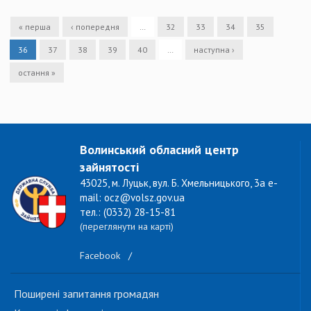
« перша
‹ попередня
…
32
33
34
35
36
37
38
39
40
…
наступна ›
остання »
Волинський обласний центр
зайнятості
43025, м. Луцьк, вул. Б. Хмельницького, 3а e-
mail: ocz@volsz.gov.ua
тел.: (0332) 28-15-81
(переглянути на карті)
Facebook
/
Поширені запитання громадян