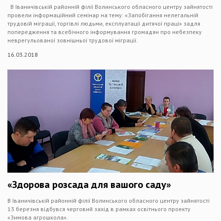
В Іваничівській районній філії Волинського обласного центру зайнятості
провели інформаційний семінар на тему: «Запобігання нелегальній
трудовій міграції, торгівлі людьми, експлуатації дитячої праці» задля
попередження та всебічного інформування громадян про небезпеку
неврегульованої зовнішньої трудової міграції.
16.03.2018
«Здорова розсада для вашого саду»
В Іваничівській районній філії Волинського обласного центру зайнятості
13 березня відбувся черговий захід в рамках освітнього проекту
«Зимова агрошкола».