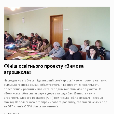
Фініш освітнього проекту «Зимова
агрошкола»
Нещодавно відбувся підсумковий семінар освітнього проекту на тему:
«Сільськогосподарський обслуговуючий кооператив: можливості,
перспективи розвитку малих та середніх виробників» за участю ГО
«Волинська обласна аграрна дорадча служба», Департаменту
агропромислового розвитку (АПР) Волинської облдержадміністрації,
фахівці Ковельського агропромилового розвитку, голови сільських рад
та ОТГ, членів ОСГ й сільських жителів.
19.03.2018