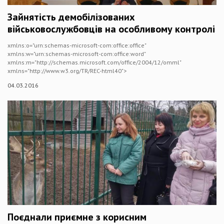
Зайнятість демобілізованих
військовослужбовців на особливому контролі
xmlns:o="urn:schemas-microsoft-com:office:office"
xmlns:w="urn:schemas-microsoft-com:office:word"
xmlns:m="http://schemas.microsoft.com/office/2004/12/omml"
xmlns="http://www.w3.org/TR/REC-html40">
04.03.2016
Поєднали приємне з корисним