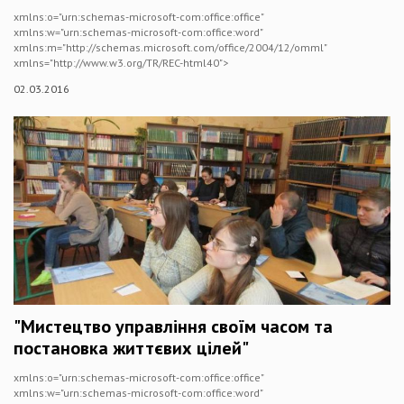
xmlns:o="urn:schemas-microsoft-com:office:office"
xmlns:w="urn:schemas-microsoft-com:office:word"
xmlns:m="http://schemas.microsoft.com/office/2004/12/omml"
xmlns="http://www.w3.org/TR/REC-html40">
02.03.2016
"Мистецтво управління своїм часом та
постановка життєвих цілей"
xmlns:o="urn:schemas-microsoft-com:office:office"
xmlns:w="urn:schemas-microsoft-com:office:word"