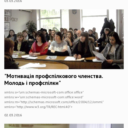
03.03.2016
"Мотивація профспілкового членства.
Молодь і профспілки"
xmlns:o="urn:schemas-microsoft-com:office:office"
xmlns:w="urn:schemas-microsoft-com:office:word"
xmlns:m="http://schemas.microsoft.com/office/2004/12/omml"
xmlns="http://www.w3.org/TR/REC-html40">
02.03.2016