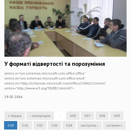
У форматі відвертості та порозуміння
xmlns:o="urn:schemas-microsoft-com:office:office"
xmlns:w="urn:schemas-microsoft-com:office:word"
xmlns:m="http://schemas.microsoft.com/office/2004/12/omml"
xmlns="http://www.w3.org/TR/REC-html40">
29.02.2016
« перша
‹ попередня
…
496
497
498
499
500
501
502
503
504
наступна ›
остання »