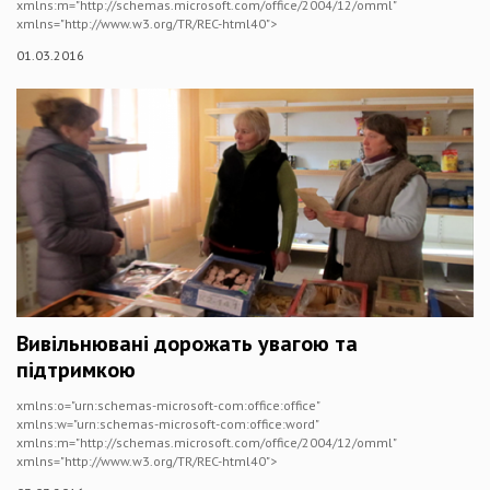
xmlns:m="http://schemas.microsoft.com/office/2004/12/omml"
xmlns="http://www.w3.org/TR/REC-html40">
01.03.2016
Вивільнювані дорожать увагою та
підтримкою
xmlns:o="urn:schemas-microsoft-com:office:office"
xmlns:w="urn:schemas-microsoft-com:office:word"
xmlns:m="http://schemas.microsoft.com/office/2004/12/omml"
xmlns="http://www.w3.org/TR/REC-html40">