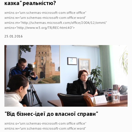
казка" реальністю?
xmlns:o="urn:schemas-microsoft-com:office:office"
xmlns:w="urn:schemas-microsoft-com:office:word"
xmlns:m="http://schemas.microsoft.com/office/2004/12/omml"
xmlns="http://www.w3.org/TR/REC-html40">
25.01.2016
"Від бізнес-ідеї до власної справи"
xmlns:o="urn:schemas-microsoft-com:office:office"
xmlns:w="urn:schemas-microsoft-com:office:word"