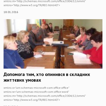
xmlns:m="http://schemas.microsoft.com/office/2004/12/omml"
xmlns="http://www.w3.org/TR/REC-html40">
18.01.2016
Допомога тим, хто опинився в складних
життєвих умовах
xmlns:o="urn:schemas-microsoft-com:office:office"
xmlns:w="urn:schemas-microsoft-com:office:word"
xmlns:m="http://schemas.microsoft.com/office/2004/12/omml"
xmlns="http://www.w3.org/TR/REC-html40">