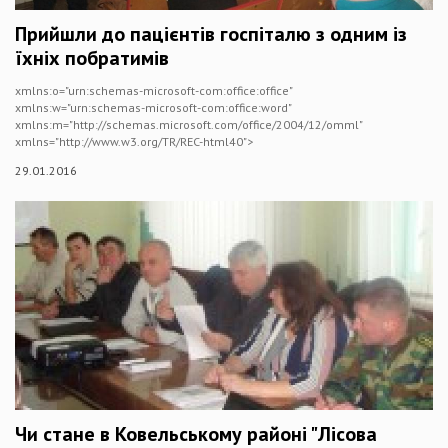
Прийшли до пацієнтів госпіталю з одним із
їхніх побратимів
xmlns:o="urn:schemas-microsoft-com:office:office"
xmlns:w="urn:schemas-microsoft-com:office:word"
xmlns:m="http://schemas.microsoft.com/office/2004/12/omml"
xmlns="http://www.w3.org/TR/REC-html40">
29.01.2016
Чи стане в Ковельському районі "Лісова