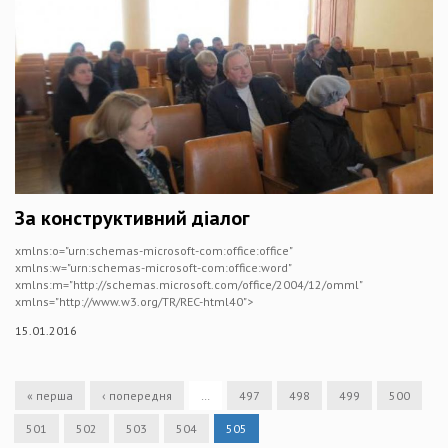
За конструктивний діалог
xmlns:o="urn:schemas-microsoft-com:office:office"
xmlns:w="urn:schemas-microsoft-com:office:word"
xmlns:m="http://schemas.microsoft.com/office/2004/12/omml"
xmlns="http://www.w3.org/TR/REC-html40">
15.01.2016
« перша
‹ попередня
…
497
498
499
500
501
502
503
504
505