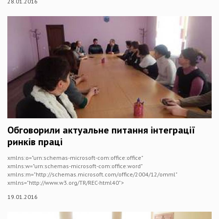
28.01.2016
Обговорили актуальне питання інтеграції
ринків праці
xmlns:o="urn:schemas-microsoft-com:office:office"
xmlns:w="urn:schemas-microsoft-com:office:word"
xmlns:m="http://schemas.microsoft.com/office/2004/12/omml"
xmlns="http://www.w3.org/TR/REC-html40">
19.01.2016