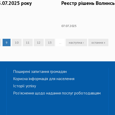
.07.2025 року
Реєстр рішень Волинсь
07.07.2025
9
10
11
12
13
…
наступна ›
остання »
Поширені запитання громадян
Корисна інформація для населення
Історії успіху
Роз'яснення щодо надання послуг роботодавцям