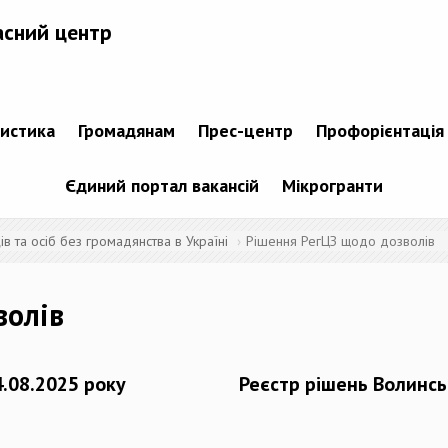
асний центр
тистика
Громадянам
Прес-центр
Профорієнтація
Єдиний портал вакансій
Мікрогранти
 та осіб без громадянства в Україні
Рішення РегЦЗ щодо дозволів
волів
4.08.2025 року
Реєстр рішень Волинсь