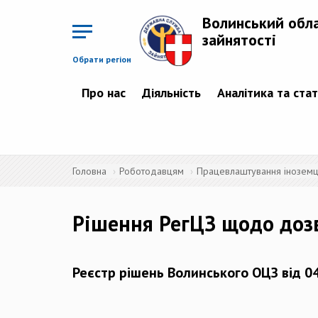
Перейти
до
Волинський обл
основного
матеріалу
зайнятості
Обрати регіон
Про нас
Діяльність
Аналітика та ста
Головна
Роботодавцям
Працевлаштування іноземців
Рішення РегЦЗ щодо доз
Реєстр рішень Волинського ОЦЗ від 0