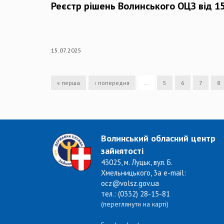
Реєстр рішень Волинського ОЦЗ від 15
15.07.2025
« перша
‹ попередня
…
5
6
7
8
Волинський обласний центр
зайнятості
43025, м. Луцьк, вул. Б.
Хмельницького, 3а e-mail:
ocz@volsz.gov.ua
тел.: (0332) 28-15-81
(переглянути на карті)