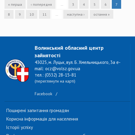
« перша
‹ попередня
…
3
4
5
6
7
8
9
10
11
…
наступна ›
остання »
Волинський обласний центр
зайнятості
43025, м. Луцьк, вул. Б. Хмельницького, 3а e-
mail: ocz@volsz.gov.ua
тел.: (0332) 28-15-81
(переглянути на карті)
Facebook
/
Поширені запитання громадян
Корисна інформація для населення
Історії успіху