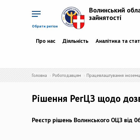
Перейти
до
Волинський обл
основного
матеріалу
зайнятості
Обрати регіон
Про нас
Діяльність
Аналітика та ста
Головна
Роботодавцям
Працевлаштування іноземців
Рішення РегЦЗ щодо доз
Реєстр рішень Волинського ОЦЗ від 0