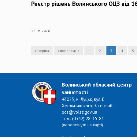
Реєстр рішень Волинського ОЦЗ від 1
16.03.2026
« перша
‹ попередня
1
2
3
4
5
Волинський обласний центр
зайнятості
43025, м. Луцьк, вул. Б.
Хмельницького, 3а e-mail:
ocz@volsz.gov.ua
тел.: (0332) 28-15-81
(переглянути на карті)