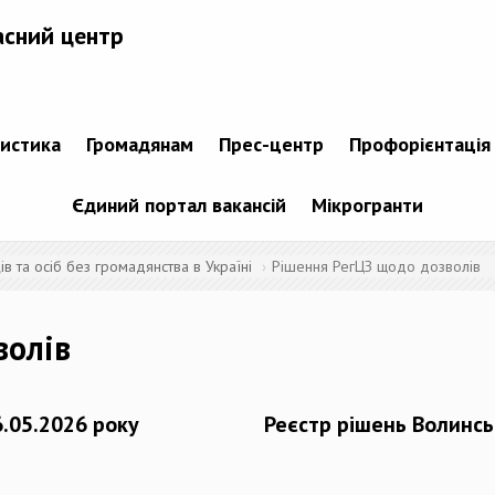
асний центр
тистика
Громадянам
Прес-центр
Профорієнтація
Єдиний портал вакансій
Мікрогранти
 та осіб без громадянства в Україні
Рішення РегЦЗ щодо дозволів
волів
6.05.2026 року
Реєстр рішень Волинсь