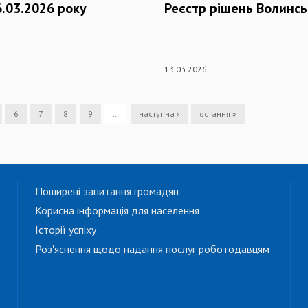
6.03.2026 року
Реєстр рішень Волинсь
13.03.2026
6
7
8
9
…
наступна ›
остання »
Поширені запитання громадян
Корисна інформація для населення
Історії успіху
Роз'яснення щодо надання послуг роботодавцям