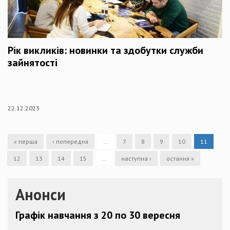
Рік викликів: новинки та здобутки служби
зайнятості
22.12.2023
« перша
‹ попередня
…
7
8
9
10
11
12
13
14
15
…
наступна ›
остання »
Анонси
Графік навчання з 20 по 30 вересня