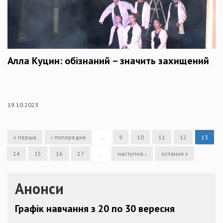
Алла Куцин: обізнаний – значить захищений
19.10.2023
« перша
‹ попередня
…
9
10
11
12
13
14
15
16
17
…
наступна ›
остання »
Анонси
Графік навчання з 20 по 30 вересня